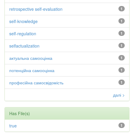
retrospective self-evaluation
1
self-knowledge
1
self-regulation
1
selfactualization
1
актуальна самооцінка
1
потенційна самооцінка
1
професійна самосвідомість
1
далі >
Has File(s)
true
1