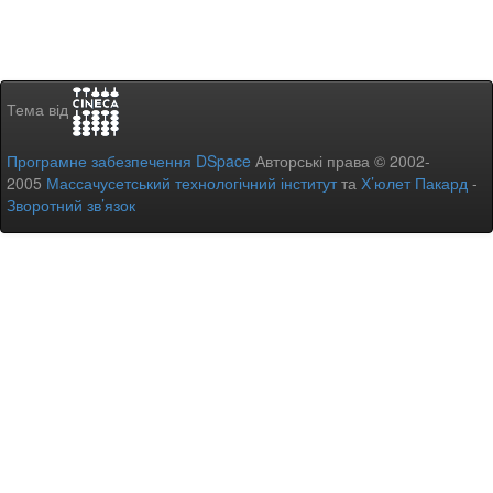
Тема від
Програмне забезпечення DSpace
Авторські права © 2002-
2005
Массачусетський технологічний інститут
та
Х’юлет Пакард
-
Зворотний зв’язок