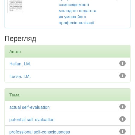
самосвідомості
молодого педагога
як умова його
професіоналізації
Перегляд
Автор
Halian, I.M.
1
Галян, І.М.
1
Тема
actual self-evaluation
1
potential self-evaluation
1
professional self-consciousness
1