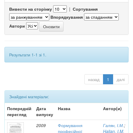
Вивести на сторінку
|
Сортування
Впорядкування
Автори
Результати 1-1 зі 1.
назад
1
далі
Знайдені матеріали:
Попередній
Дата
Назва
Автор(и)
перегляд
випуску
2009
Формування
Галян, І.М.
;
професійної
Halian, I.M.