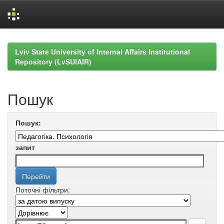
Skip
navigation
Lviv State University of Internal Affairs Institutional
Repository (LvSUIAIR)
Пошук
Пошук:
запит
Поточні фільтри: