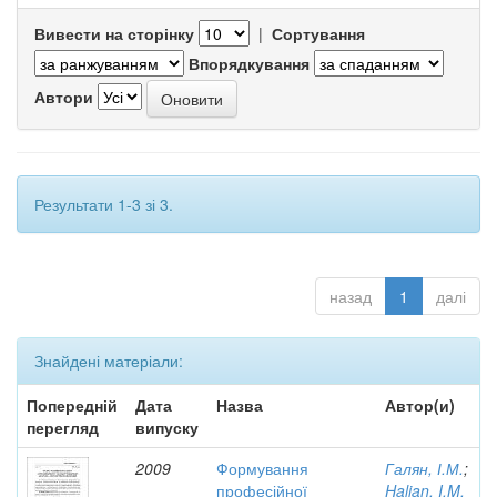
Вивести на сторінку
|
Сортування
Впорядкування
Автори
Результати 1-3 зі 3.
назад
1
далі
Знайдені матеріали:
Попередній
Дата
Назва
Автор(и)
перегляд
випуску
2009
Формування
Галян, І.М.
;
професійної
Halian, I.M.