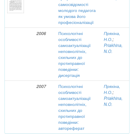
самосвідомості
молодого педагога
як умова його
професіоналізації
2006
Психологічні
Пряхіна,
особливості
Н.О.
;
самоактуалізації
Priakhina,
неповнолітніх,
N.O.
схильних до
протиправної
поведінки:
дисертація
2007
Психологічні
Пряхіна,
особливості
Н.О.
;
самоактуалізації
Priakhina,
неповнолітніх,
N.O.
схильних до
протиправної
поведінки:
автореферат