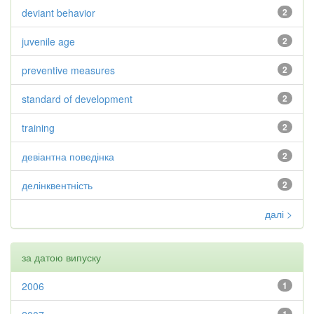
deviant behavior
2
juvenile age
2
preventive measures
2
standard of development
2
training
2
девіантна поведінка
2
делінквентність
2
далі >
за датою випуску
2006
1