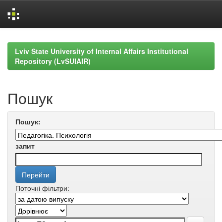
Skip
navigation
Lviv State University of Internal Affairs Institutional
Repository (LvSUIAIR)
Пошук
Пошук:
запит
Поточні фільтри: