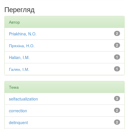
Перегляд
Автор
Priakhina, N.O.
2
Пряхіна, Н.О.
2
Halian, I.M.
1
Галян, І.М.
1
Тема
selfactualization
3
correction
2
delinquent
2