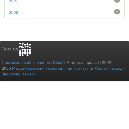
2007
1
2009
1
Тема від
Програмне забезпечення DSpace
Авторські права © 2002-
2005
Массачусетський технологічний інститут
та
Х’юлет Пакард
-
Зворотний зв’язок