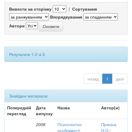
Вивести на сторінку
|
Сортування
Впорядкування
Автори
Результати 1-2 зі 2.
назад
1
далі
Знайдені матеріали:
Попередній
Дата
Назва
Автор(и)
перегляд
випуску
2006
Психологічні
Пряхіна,
особливості
Н.О.
;