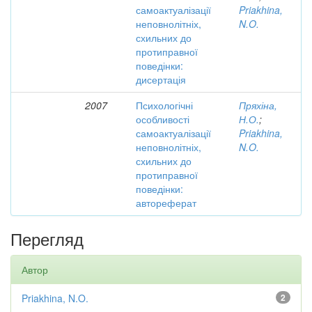
самоактуалізації
Priakhina,
неповнолітніх,
N.O.
схильних до
протиправної
поведінки:
дисертація
2007
Психологічні
Пряхіна,
особливості
Н.О.
;
самоактуалізації
Priakhina,
неповнолітніх,
N.O.
схильних до
протиправної
поведінки:
автореферат
Перегляд
Автор
Priakhina, N.O.
2