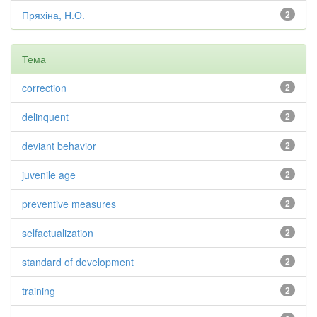
Пряхіна, Н.О.
2
Тема
correction
2
delinquent
2
deviant behavior
2
juvenile age
2
preventive measures
2
selfactualization
2
standard of development
2
training
2