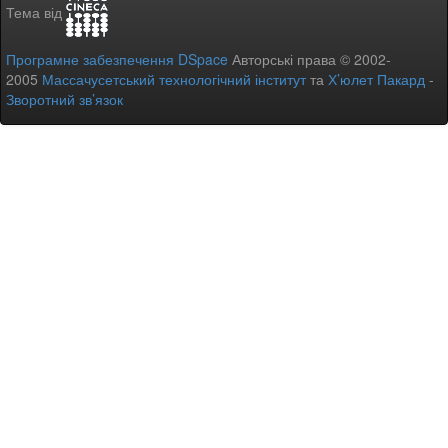
Тема від
Програмне забезпечення DSpace
Авторські права © 2002-
2005
Массачусетський технологічний інститут
та
Х’юлет Пакард
-
Зворотний зв’язок