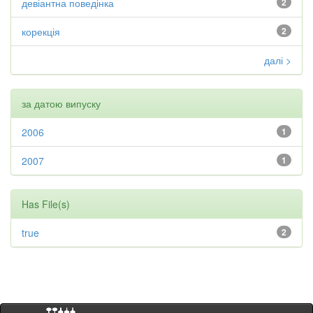
девіантна поведінка
2
корекція
2
далі >
за датою випуску
2006
1
2007
1
Has File(s)
true
2