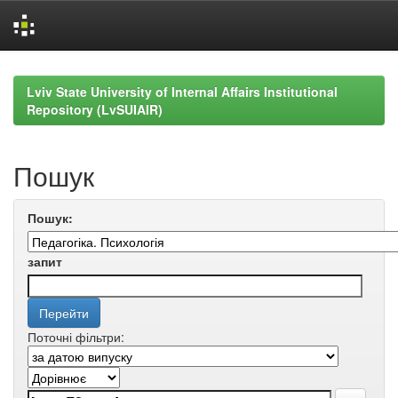
Skip
navigation
Lviv State University of Internal Affairs Institutional
Repository (LvSUIAIR)
Пошук
Пошук:
запит
Поточні фільтри: