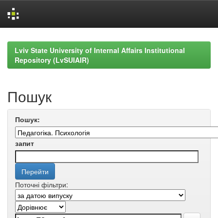
Skip
navigation
Lviv State University of Internal Affairs Institutional
Repository (LvSUIAIR)
Пошук
Пошук:
запит
Поточні фільтри: