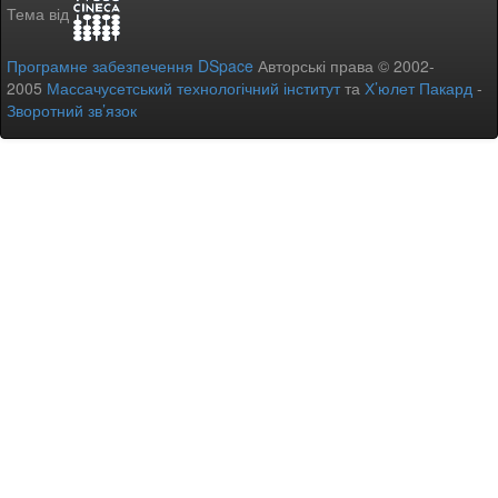
Тема від
Програмне забезпечення DSpace
Авторські права © 2002-
2005
Массачусетський технологічний інститут
та
Х’юлет Пакард
-
Зворотний зв’язок