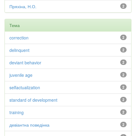
Пряхіна, Н.О.
2
Тема
correction
2
delinquent
2
deviant behavior
2
juvenile age
2
selfactualization
2
standard of development
2
training
2
девіантна поведінка
2