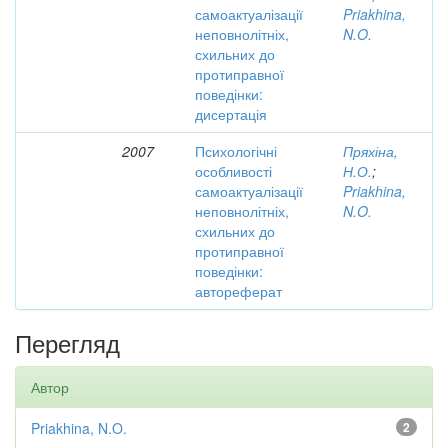
самоактуалізації
Priakhina,
неповнолітніх,
N.O.
схильних до
протиправної
поведінки:
дисертація
2007
Психологічні
Пряхіна,
особливості
Н.О.
;
самоактуалізації
Priakhina,
неповнолітніх,
N.O.
схильних до
протиправної
поведінки:
автореферат
Перегляд
Автор
Priakhina, N.O.
2