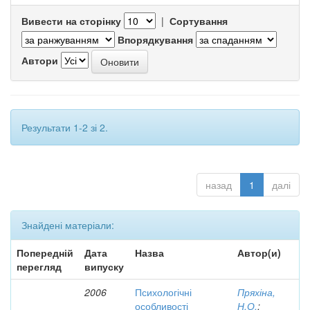
Вивести на сторінку
|
Сортування
Впорядкування
Автори
Результати 1-2 зі 2.
назад
1
далі
Знайдені матеріали:
Попередній
Дата
Назва
Автор(и)
перегляд
випуску
2006
Психологічні
Пряхіна,
особливості
Н.О.
;