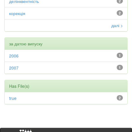
делінквентність
2
корекція
2
далі >
за датою випуску
2006
1
2007
1
Has File(s)
true
2