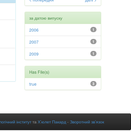
за датою випуску
2006
1
2007
1
2009
1
Has File(s)
true
3
огічний інститут
та
Х’юлет Пакард
-
Зворотний зв’язок