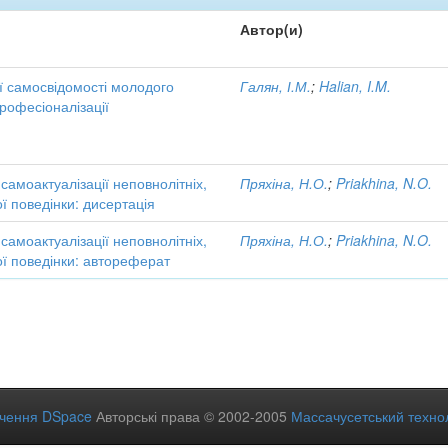
Автор(и)
 самосвідомості молодого
Галян, І.М.
;
Halian, I.M.
рофесіоналізації
 самоактуалізації неповнолітніх,
Пряхіна, Н.О.
;
Priakhina, N.O.
ї поведінки: дисертація
 самоактуалізації неповнолітніх,
Пряхіна, Н.О.
;
Priakhina, N.O.
ї поведінки: автореферат
ечення DSpace
Авторські права © 2002-2005
Массачусетський технол