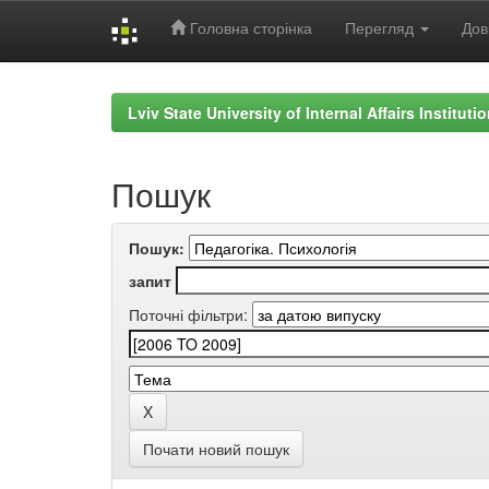
Головна сторінка
Перегляд
Дов
Skip
navigation
Lviv State University of Internal Affairs Institut
Пошук
Пошук:
запит
Поточні фільтри:
Почати новий пошук