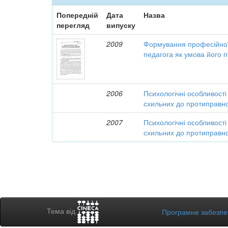
Попередній
Дата
Назва
перегляд
випуску
2009
Формування професійної
педагога як умова його п
2006
Психологічні особливості
схильних до протиправно
2007
Психологічні особливості
схильних до протиправно
Тема від
Програмне забезп