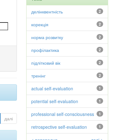
делінквентність
2
корекція
2
норма розвитку
2
профілактика
2
підлітковий вік
2
тренінг
2
actual self-evaluation
1
potential self-evaluation
1
professional self-consciousness
1
далі
retrospective self-evaluation
1
< попередня
далі >