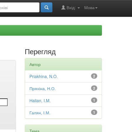
Вхід:
Мова
Перегляд
Автор
Priakhina, N.O.
2
Пряхіна, Н.О.
2
Halian, I.M.
1
Галян, І.М.
1
Тема