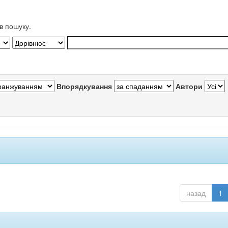
в пошуку.
Впорядкування
Автори
назад
1