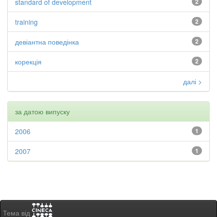
standard of development
2
training
2
девіантна поведінка
2
корекція
2
далі >
за датою випуску
2006
1
2007
1
Тема від