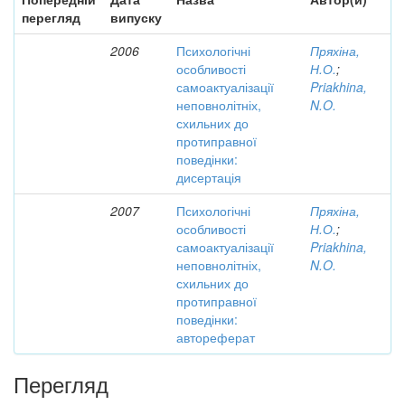
перегляд
випуску
2006
Психологічні
Пряхіна,
особливості
Н.О.
;
самоактуалізації
Priakhina,
неповнолітніх,
N.O.
схильних до
протиправної
поведінки:
дисертація
2007
Психологічні
Пряхіна,
особливості
Н.О.
;
самоактуалізації
Priakhina,
неповнолітніх,
N.O.
схильних до
протиправної
поведінки:
автореферат
Перегляд