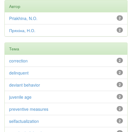
Автор
Priakhina, N.O.
2
Пряхіна, Н.О.
2
Тема
correction
2
delinquent
2
deviant behavior
2
juvenile age
2
preventive measures
2
selfactualization
2