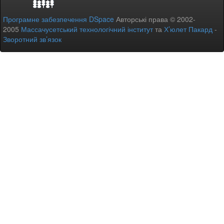
Програмне забезпечення DSpace
Авторські права © 2002-
2005
Массачусетський технологічний інститут
та
Х’юлет Пакард
-
Зворотний зв’язок