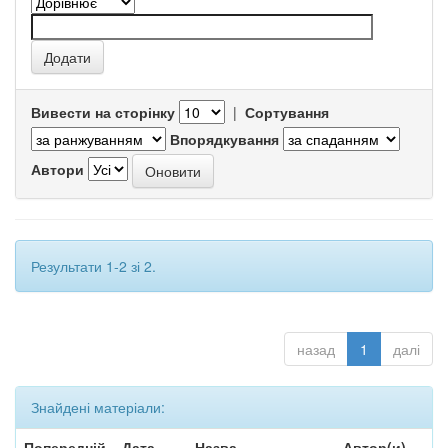
Вивести на сторінку
|
Сортування
Впорядкування
Автори
Результати 1-2 зі 2.
назад
1
далі
Знайдені матеріали:
Попередній
Дата
Назва
Автор(и)