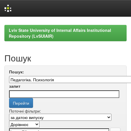
Skip
navigation
Lviv State University of Internal Affairs Institutional
Repository (LvSUIAIR)
Пошук
Пошук:
запит
Поточні фільтри: