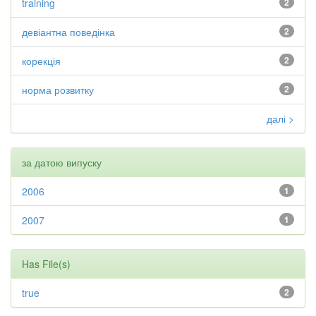
training
2
девіантна поведінка
2
корекція
2
норма розвитку
2
далі >
за датою випуску
2006
1
2007
1
Has File(s)
true
2