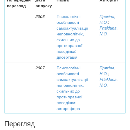
перегляд
випуску
2006
Психологічні
Пряхіна,
особливості
Н.О.
;
самоактуалізації
Priakhina,
неповнолітніх,
N.O.
схильних до
протиправної
поведінки:
дисертація
2007
Психологічні
Пряхіна,
особливості
Н.О.
;
самоактуалізації
Priakhina,
неповнолітніх,
N.O.
схильних до
протиправної
поведінки:
автореферат
Перегляд