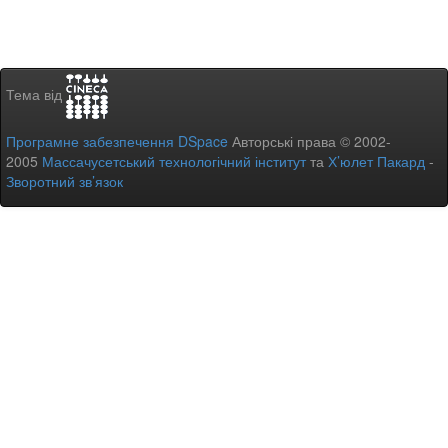
Тема від
Програмне забезпечення DSpace
Авторські права © 2002-
2005
Массачусетський технологічний інститут
та
Х’юлет Пакард
-
Зворотний зв’язок