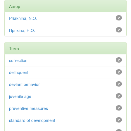
Автор
Priakhina, N.O.
2
Пряхіна, Н.О.
2
Тема
correction
2
delinquent
2
deviant behavior
2
juvenile age
2
preventive measures
2
standard of development
2