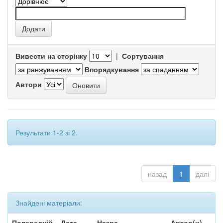
Вивести на сторінку
|
Сортування
Впорядкування
Автори
Результати 1-2 зі 2.
назад
1
далі
Знайдені матеріали:
Попередній
Дата
Назва
Автор(и)