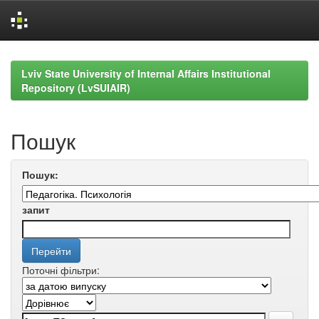
Skip
navigation
Lviv State University of Internal Affairs Institutional
Repository (LvSUIAIR)
Пошук
Пошук:
запит
Поточні фільтри: