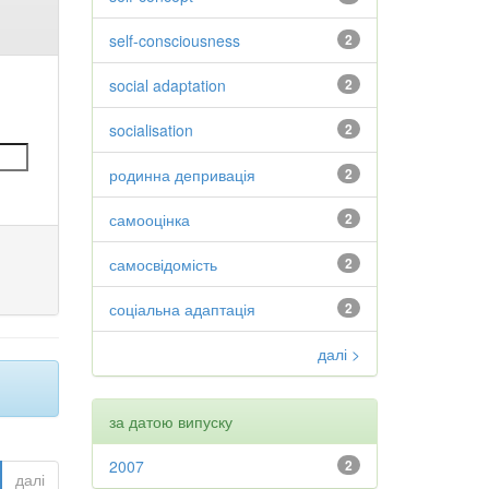
self-consciousness
2
social adaptation
2
socialisation
2
родинна депривація
2
самооцінка
2
самосвідомість
2
соціальна адаптація
2
далі >
за датою випуску
2007
2
далі