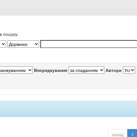
в пошуку.
Впорядкування
Автори
назад
1