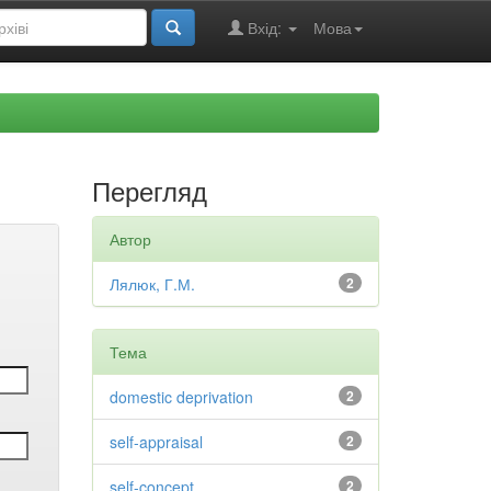
Вхід:
Мова
Перегляд
Автор
Лялюк, Г.М.
2
Тема
domestic deprivation
2
self-appraisal
2
self-concept
2