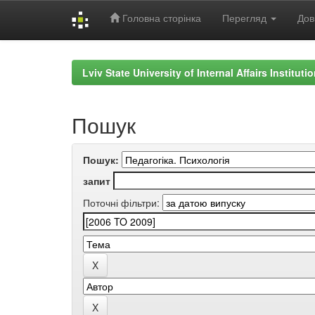
Головна сторінка
Перегляд
Дов
Skip
navigation
Lviv State University of Internal Affairs Institut
Пошук
Пошук:
запит
Поточні фільтри: