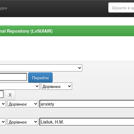
ідка
ional Repository (LvSUIAIR)