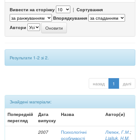
Вивести на сторінку
|
Сортування
Впорядкування
Автори
Результати 1-2 зі 2.
назад
1
далі
Знайдені матеріали:
Попередній
Дата
Назва
Автор(и)
перегляд
випуску
2007
Психологічні
Лялюк, Г.М.
;
особливості
Lialiuk, H.M.