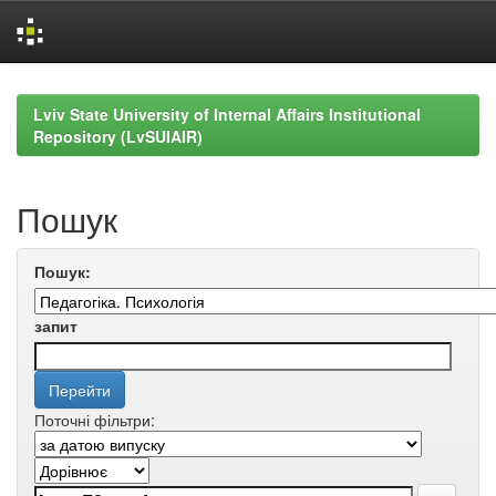
Skip
navigation
Lviv State University of Internal Affairs Institutional
Repository (LvSUIAIR)
Пошук
Пошук:
запит
Поточні фільтри: