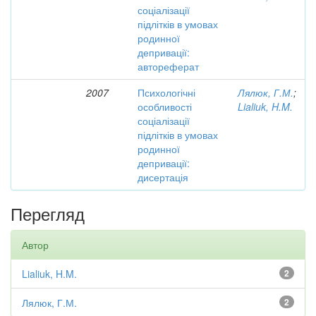
соціалізації
підлітків в умовах
родинної
депривації:
автореферат
2007
Психологічні
Лялюк, Г.М.
;
особливості
Lialiuk, H.M.
соціалізації
підлітків в умовах
родинної
депривації:
дисертація
Перегляд
Автор
Lialiuk, H.M.
2
Лялюк, Г.М.
2