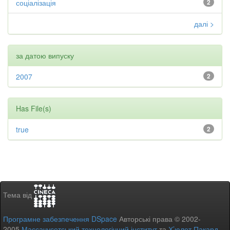
соціалізація
2
далі >
за датою випуску
2007
2
Has File(s)
true
2
Тема від
Програмне забезпечення DSpace
Авторські права © 2002-
2005
Массачусетський технологічний інститут
та
Х’юлет Пакард
-