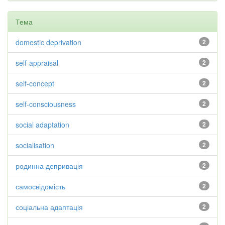
Тема
domestic deprivation
2
self-appraisal
2
self-concept
2
self-consciousness
2
social adaptation
2
socialisation
2
родинна депривація
2
самосвідомість
2
соціальна адаптація
2