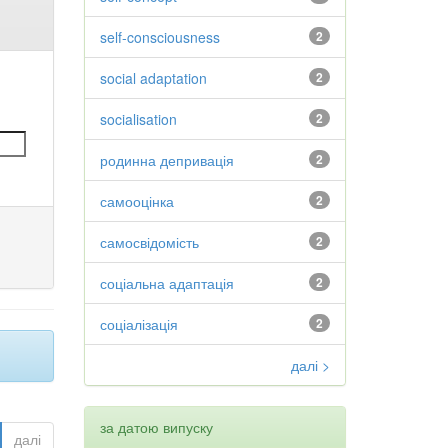
self-consciousness
2
social adaptation
2
socialisation
2
родинна депривація
2
самооцінка
2
самосвідомість
2
соціальна адаптація
2
соціалізація
2
далі >
за датою випуску
далі