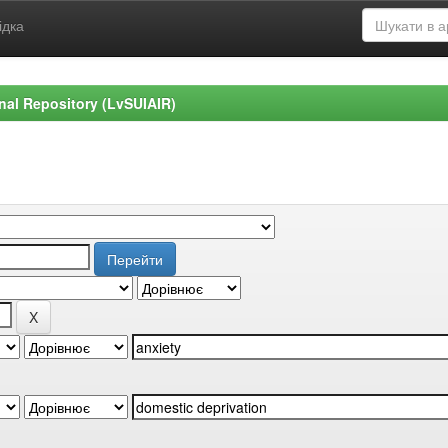
ідка
ional Repository (LvSUIAIR)