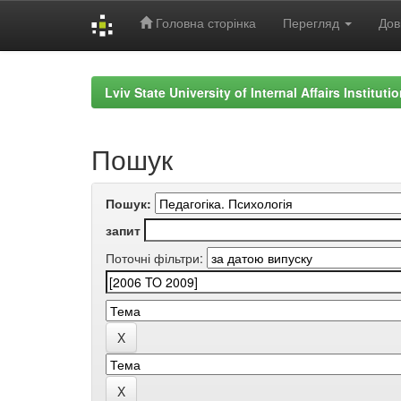
Головна сторінка
Перегляд
Дов
Skip
navigation
Lviv State University of Internal Affairs Institut
Пошук
Пошук:
запит
Поточні фільтри: