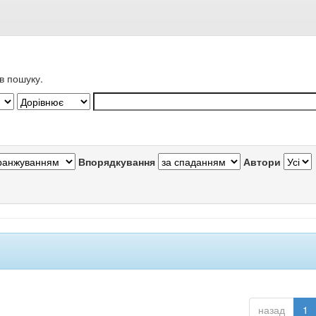
в пошуку.
Впорядкування
Автори
назад
1