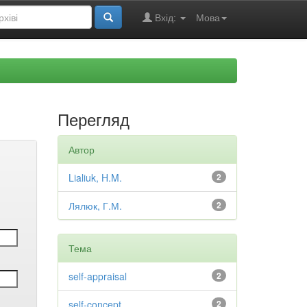
Вхід:
Мова
Перегляд
Автор
Lialiuk, H.M.
2
Лялюк, Г.М.
2
Тема
self-appraisal
2
self-concept
2