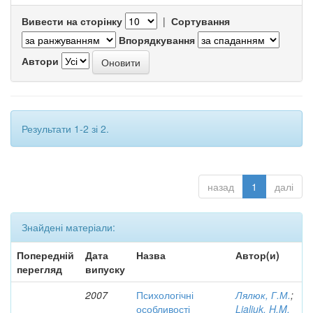
Вивести на сторінку
|
Сортування
Впорядкування
Автори
Результати 1-2 зі 2.
назад
1
далі
Знайдені матеріали:
Попередній
Дата
Назва
Автор(и)
перегляд
випуску
2007
Психологічні
Лялюк, Г.М.
;
особливості
Lialiuk, H.M.