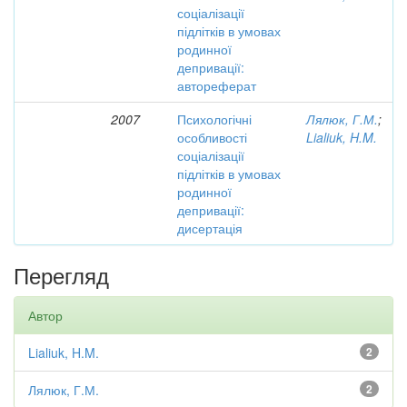
соціалізації
підлітків в умовах
родинної
депривації:
автореферат
2007
Психологічні
Лялюк, Г.М.
;
особливості
Lialiuk, H.M.
соціалізації
підлітків в умовах
родинної
депривації:
дисертація
Перегляд
Автор
Lialiuk, H.M.
2
Лялюк, Г.М.
2