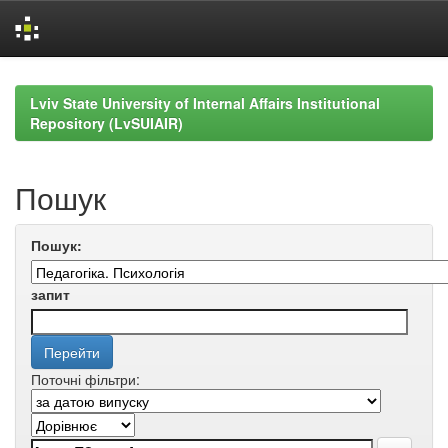
Skip
navigation
Lviv State University of Internal Affairs Institutional
Repository (LvSUIAIR)
Пошук
Пошук:
запит
Поточні фільтри: