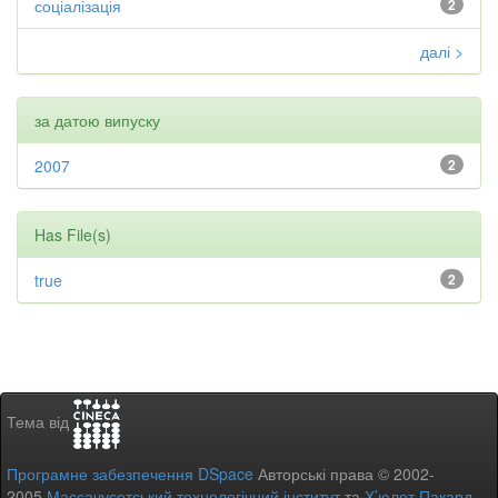
соціалізація
2
далі >
за датою випуску
2007
2
Has File(s)
true
2
Тема від
Програмне забезпечення DSpace
Авторські права © 2002-
2005
Массачусетський технологічний інститут
та
Х’юлет Пакард
-