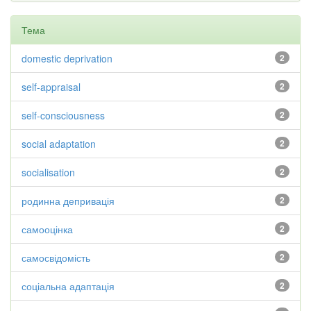
Тема
domestic deprivation
2
self-appraisal
2
self-consciousness
2
social adaptation
2
socialisation
2
родинна депривація
2
самооцінка
2
самосвідомість
2
соціальна адаптація
2