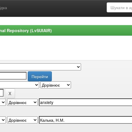
ідка
ional Repository (LvSUIAIR)