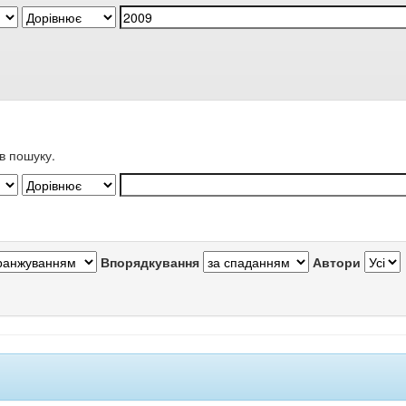
в пошуку.
Впорядкування
Автори