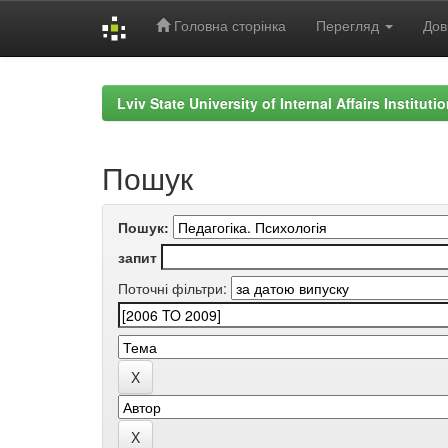
Головна сторінка
Перегляд
Дов
Skip
navigation
Lviv State University of Internal Affairs Institut
Пошук
Пошук:
запит
Поточні фільтри: