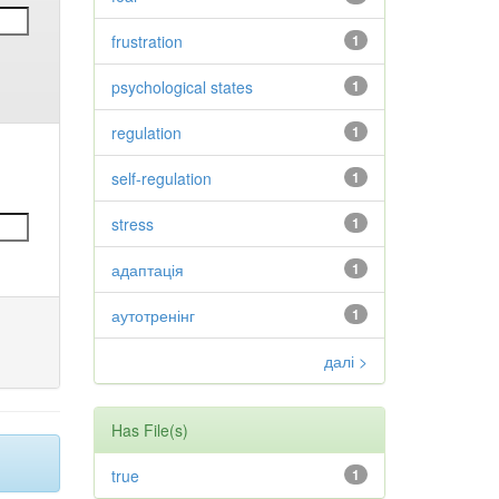
frustration
1
psychological states
1
regulation
1
self-regulation
1
stress
1
адаптація
1
аутотренінг
1
далі >
Has File(s)
true
1