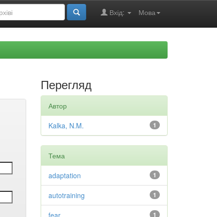
Вхід:
Мова
Перегляд
Автор
Kalka, N.M.
1
Тема
adaptation
1
autotraining
1
fear
1