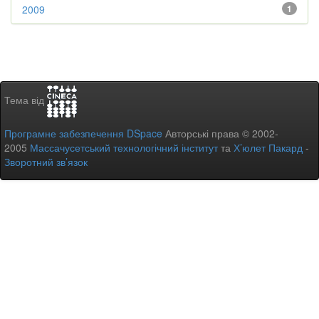
2009
1
Тема від
Програмне забезпечення DSpace
Авторські права © 2002-
2005
Массачусетський технологічний інститут
та
Х’юлет Пакард
-
Зворотний зв’язок