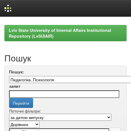
Skip
navigation
Lviv State University of Internal Affairs Institutional
Repository (LvSUIAIR)
Пошук
Пошук:
запит
Поточні фільтри: