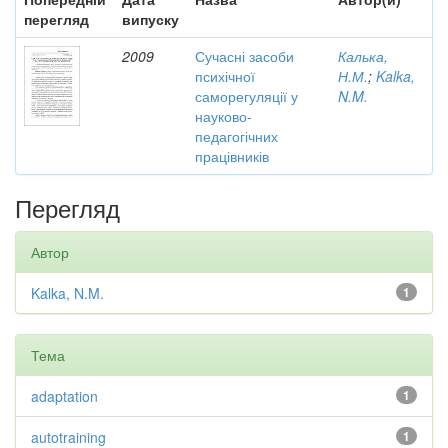
перегляд
випуску
2009
Сучасні засоби
Калька,
психічної
Н.М.
;
Kalka,
саморегуляції у
N.M.
науково-
педагогічних
працівників
Перегляд
Автор
Kalka, N.M.
1
Тема
adaptation
1
autotraining
1