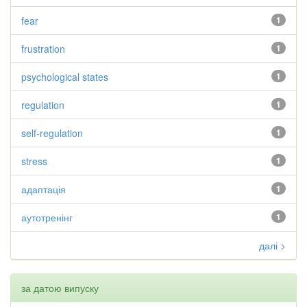
fear
1
frustration
1
psychological states
1
regulation
1
self-regulation
1
stress
1
адаптація
1
аутотренінг
1
далі >
за датою випуску