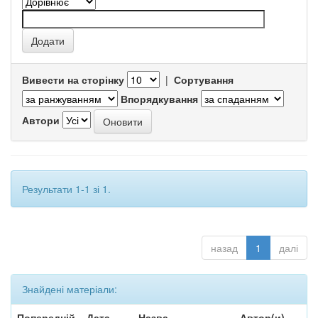
Вивести на сторінку
|
Сортування
Впорядкування
Автори
Результати 1-1 зі 1.
назад
1
далі
Знайдені матеріали:
Попередній
Дата
Назва
Автор(и)