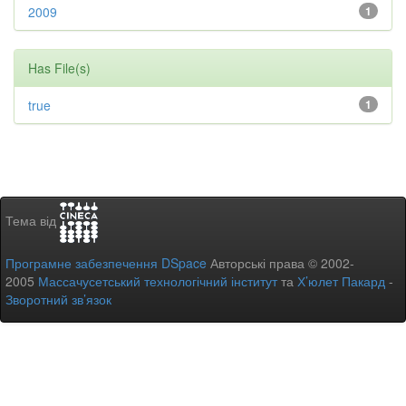
2009
1
Has File(s)
true
1
Тема від
Програмне забезпечення DSpace
Авторські права © 2002-
2005
Массачусетський технологічний інститут
та
Х’юлет Пакард
-
Зворотний зв’язок