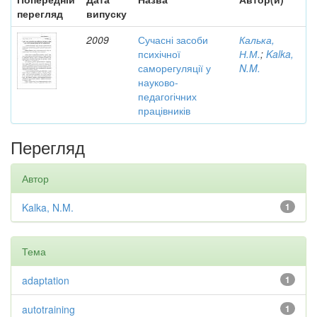
перегляд
випуску
2009
Сучасні засоби
Калька,
психічної
Н.М.
;
Kalka,
саморегуляції у
N.M.
науково-
педагогічних
працівників
Перегляд
Автор
Kalka, N.M.
1
Тема
adaptation
1
autotraining
1