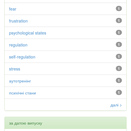
fear
1
frustration
1
psychological states
1
regulation
1
self-regulation
1
stress
1
аутотренінг
1
психічні стани
1
далі >
за датою випуску