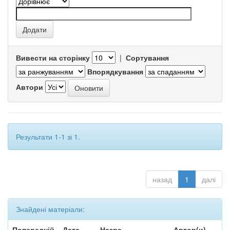
Вивести на сторінку
|
Сортування
Впорядкування
Автори
Результати 1-1 зі 1.
назад
1
далі
Знайдені матеріали:
Попередній
Дата
Назва
Автор(и)