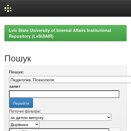
Skip
navigation
Lviv State University of Internal Affairs Institutional
Repository (LvSUIAIR)
Пошук
Пошук:
запит
Поточні фільтри: