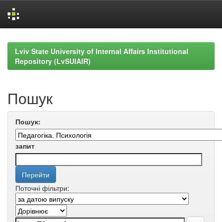
Skip
navigation
Lviv State University of Internal Affairs Institutional
Repository (LvSUIAIR)
Пошук
Пошук:
запит
Поточні фільтри: