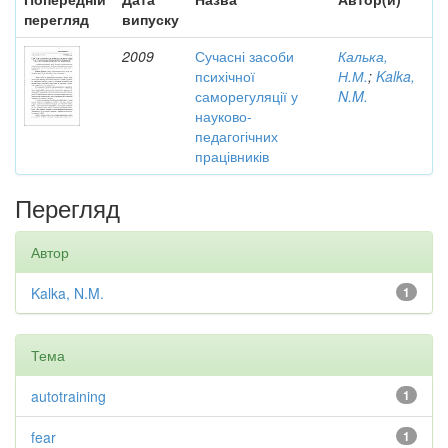
перегляд
випуску
2009
Сучасні засоби
Калька,
психічної
Н.М.
;
Kalka,
саморегуляції у
N.M.
науково-
педагогічних
працівників
Перегляд
Автор
Kalka, N.M.
1
Тема
autotraining
1
fear
1