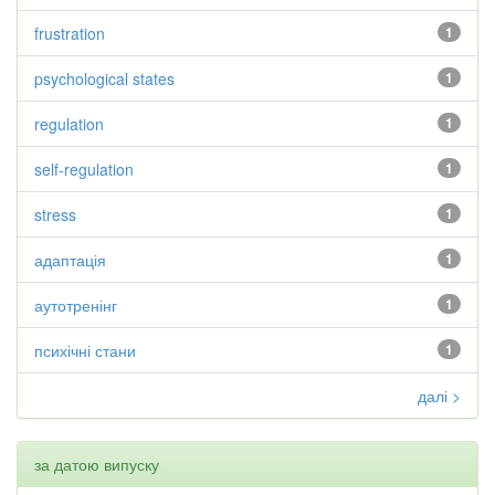
frustration
1
psychological states
1
regulation
1
self-regulation
1
stress
1
адаптація
1
аутотренінг
1
психічні стани
1
далі >
за датою випуску