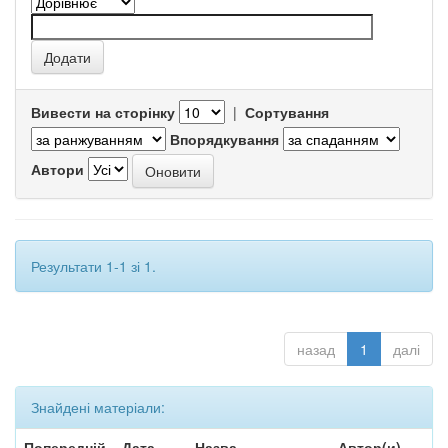
Вивести на сторінку
|
Сортування
Впорядкування
Автори
Результати 1-1 зі 1.
назад
1
далі
Знайдені матеріали:
Попередній
Дата
Назва
Автор(и)