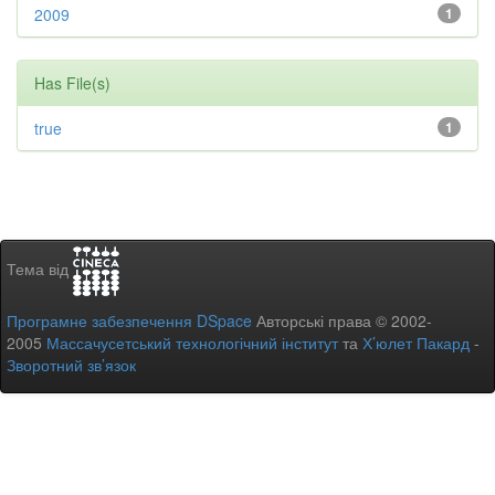
2009
1
Has File(s)
true
1
Тема від
Програмне забезпечення DSpace
Авторські права © 2002-
2005
Массачусетський технологічний інститут
та
Х’юлет Пакард
-
Зворотний зв’язок