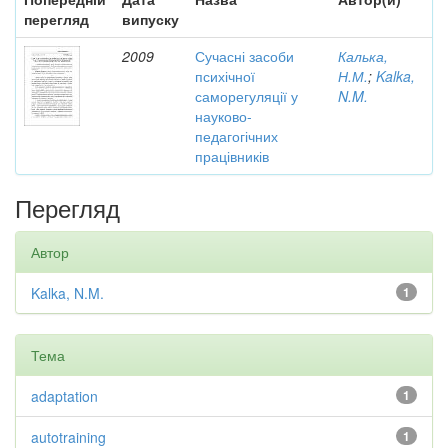
перегляд
випуску
2009
Сучасні засоби
Калька,
психічної
Н.М.
;
Kalka,
саморегуляції у
N.M.
науково-
педагогічних
працівників
Перегляд
Автор
Kalka, N.M.
1
Тема
adaptation
1
autotraining
1