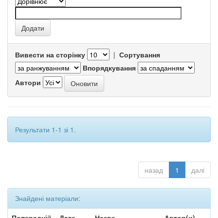
Вивести на сторінку
|
Сортування
Впорядкування
Автори
Результати 1-1 зі 1.
назад
1
далі
Знайдені матеріали:
Попередній
Дата
Назва
Автор(и)