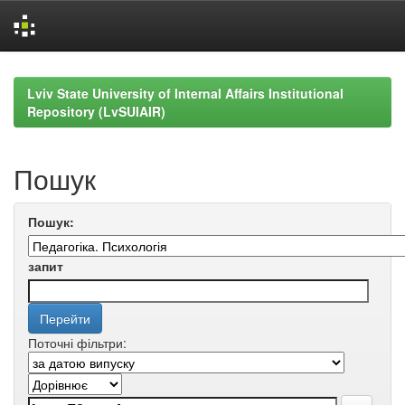
Skip
navigation
Lviv State University of Internal Affairs Institutional
Repository (LvSUIAIR)
Пошук
Пошук:
запит
Поточні фільтри: