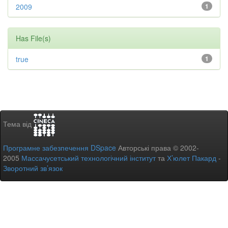
2009
1
Has File(s)
true
1
Тема від
Програмне забезпечення DSpace
Авторські права © 2002-
2005
Массачусетський технологічний інститут
та
Х’юлет Пакард
-
Зворотний зв’язок