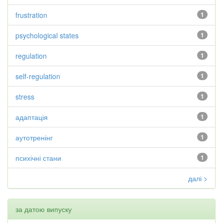
frustration
1
psychological states
1
regulation
1
self-regulation
1
stress
1
адаптація
1
аутотренінг
1
психічні стани
1
далі >
за датою випуску