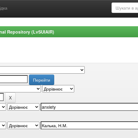
ідка
ional Repository (LvSUIAIR)