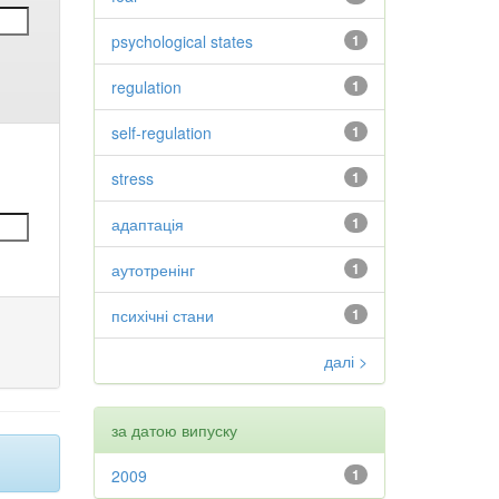
psychological states
1
regulation
1
self-regulation
1
stress
1
адаптація
1
аутотренінг
1
психічні стани
1
далі >
за датою випуску
2009
1