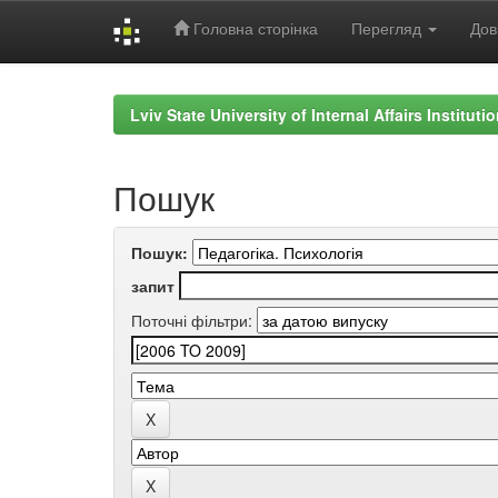
Головна сторінка
Перегляд
Дов
Skip
navigation
Lviv State University of Internal Affairs Institut
Пошук
Пошук:
запит
Поточні фільтри: