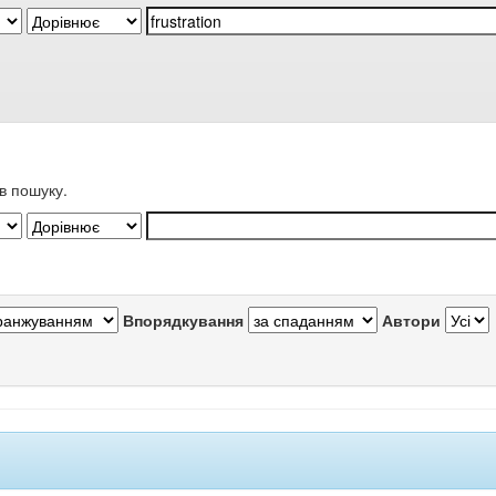
в пошуку.
Впорядкування
Автори