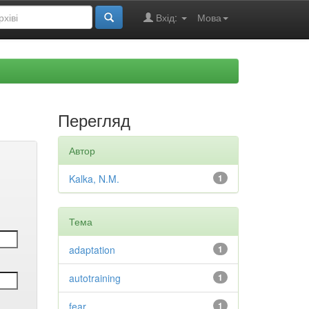
Вхід:
Мова
Перегляд
Автор
Kalka, N.M.
1
Тема
adaptation
1
autotraining
1
fear
1