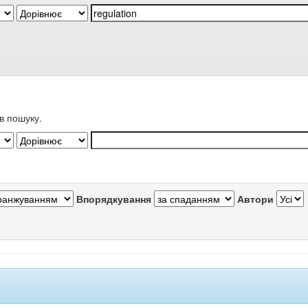
в пошуку.
Впорядкування
Автори