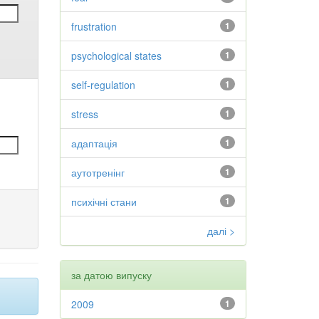
frustration
1
psychological states
1
self-regulation
1
stress
1
адаптація
1
аутотренінг
1
психічні стани
1
далі >
за датою випуску
2009
1