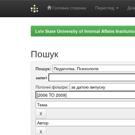
Головна сторінка
Перегляд
Дов
Skip
navigation
Lviv State University of Internal Affairs Institut
Пошук
Пошук:
запит
Поточні фільтри: