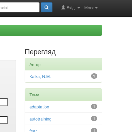
Вхід:
Мова
Перегляд
Автор
Kalka, N.M.
1
Тема
adaptation
1
autotraining
1
fear
1