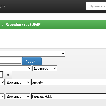
ідка
ional Repository (LvSUIAIR)