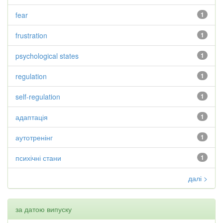
fear
1
frustration
1
psychological states
1
regulation
1
self-regulation
1
адаптація
1
аутотренінг
1
психічні стани
1
далі >
за датою випуску