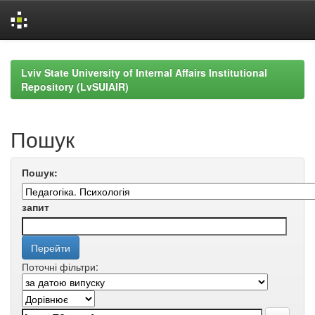
Skip
navigation
Lviv State University of Internal Affairs Institutional
Repository (LvSUIAIR)
Пошук
Пошук:
запит
Поточні фільтри: