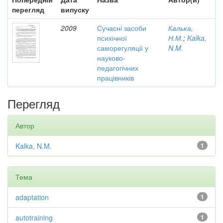
перегляд
випуску
2009
Сучасні засоби
Калька,
психічної
Н.М.
;
Kalka,
саморегуляції у
N.M.
науково-
педагогічних
працівників
Перегляд
Автор
Kalka, N.M.
1
Тема
adaptation
1
autotraining
1