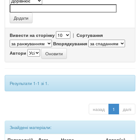
Вивести на сторінку
|
Сортування
Впорядкування
Автори
Результати 1-1 зі 1.
назад
1
далі
Знайдені матеріали:
Попередній
Дата
Назва
Автор(и)