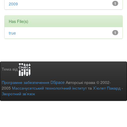
2009
1
Has File(s)
true
1
Тема від
Програмне забезпечення DSpace
Авторські права © 2002-
2005
Массачусетський технологічний інститут
та
Х’юлет Пакард
-
Зворотний зв’язок