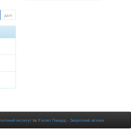
далі
огічний інститут
та
Х’юлет Пакард
-
Зворотний зв’язок