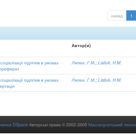
назад
1
Автор(и)
соціалізації підлітків в умовах
Лялюк, Г.М.
;
Lialiuk, H.M.
тореферат
соціалізації підлітків в умовах
Лялюк, Г.М.
;
Lialiuk, H.M.
ертація
ечення DSpace
Авторські права © 2002-2005
Массачусетський технол