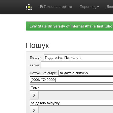
Головна сторінка
Перегляд
Дов
Skip
navigation
Lviv State University of Internal Affairs Institut
Пошук
Пошук:
запит
Поточні фільтри: