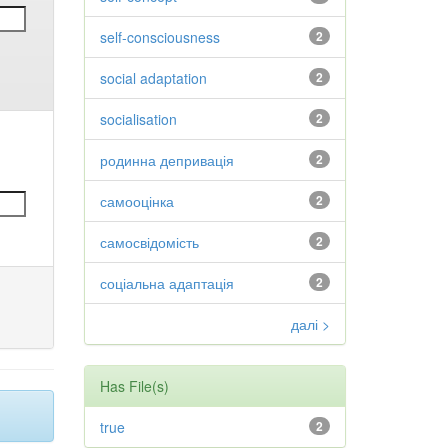
self-consciousness
2
social adaptation
2
socialisation
2
родинна депривація
2
самооцінка
2
самосвідомість
2
соціальна адаптація
2
далі >
Has File(s)
true
2