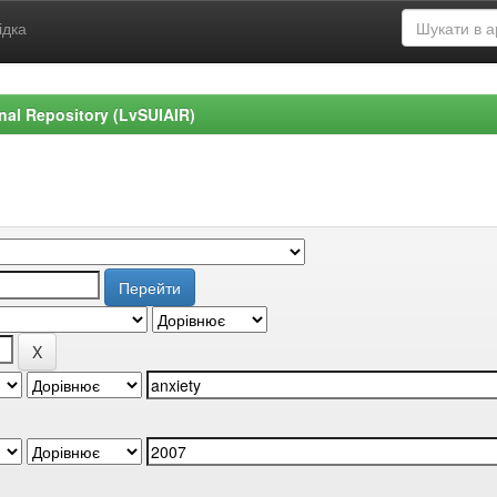
ідка
ional Repository (LvSUIAIR)