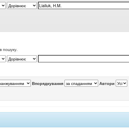
в пошуку.
Впорядкування
Автори