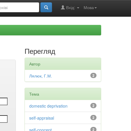
Вхід:
Мова
Перегляд
Автор
Лялюк, Г.М.
2
Тема
domestic deprivation
2
self-appraisal
2
self-concept
2