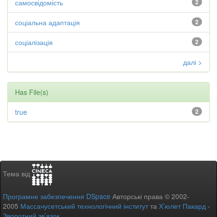
самосвідомість
2
соціальна адаптація
2
соціалізація
2
далі >
Has File(s)
true
2
Тема від
Програмне забезпечення DSpace
Авторські права © 2002-
2005
Массачусетський технологічний інститут
та
Х’юлет Пакард
-
Зворотний зв’язок