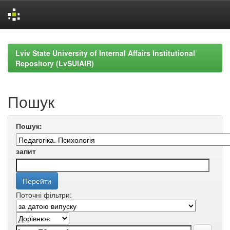
Skip
navigation
Lviv State University of Internal Affairs Institutional
Repository (LvSUIAIR)
Пошук
Пошук:
запит
Поточні фільтри: