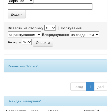
Вивести на сторінку
|
Сортування
Впорядкування
Автори
Результати 1-2 зі 2.
назад
1
далі
Знайдені матеріали:
Попередній
Дата
Назва
Автор(и)