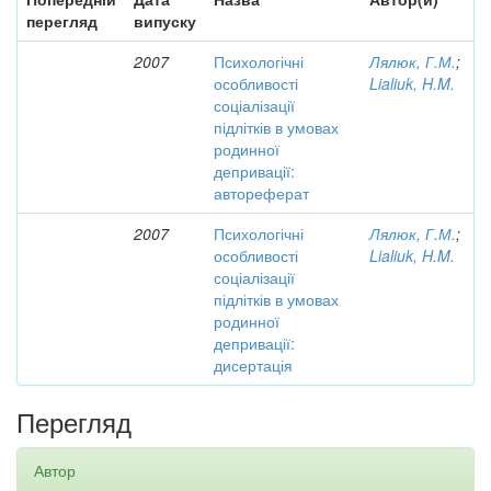
перегляд
випуску
2007
Психологічні
Лялюк, Г.М.
;
особливості
Lialiuk, H.M.
соціалізації
підлітків в умовах
родинної
депривації:
автореферат
2007
Психологічні
Лялюк, Г.М.
;
особливості
Lialiuk, H.M.
соціалізації
підлітків в умовах
родинної
депривації:
дисертація
Перегляд
Автор