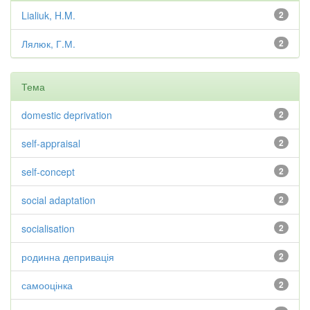
Lialiuk, H.M.
2
Лялюк, Г.М.
2
Тема
domestic deprivation
2
self-appraisal
2
self-concept
2
social adaptation
2
socialisation
2
родинна депривація
2
самооцінка
2