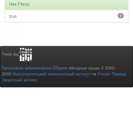
Has File(s)
true
1
Тема від
Програмне забезпечення DSpace
Авторські права © 2002-
2005
Массачусетський технологічний інститут
та
Х’юлет Пакард
-
Зворотний зв’язок