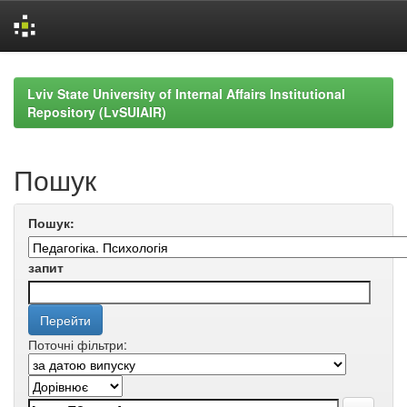
Skip
navigation
Lviv State University of Internal Affairs Institutional
Repository (LvSUIAIR)
Пошук
Пошук:
запит
Поточні фільтри: