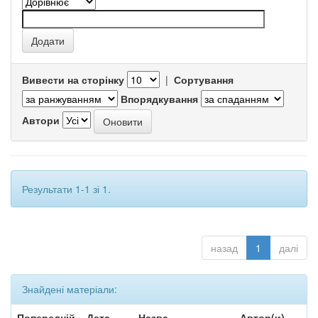
Вивести на сторінку
|
Сортування
Впорядкування
Автори
Результати 1-1 зі 1.
назад
1
далі
Знайдені матеріали:
Попередній
Дата
Назва
Автор(и)