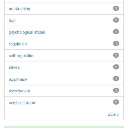
autotraining
1
fear
1
psychological states
1
regulation
1
self-regulation
1
stress
1
адаптація
1
аутотренінг
1
психічні стани
1
далі >