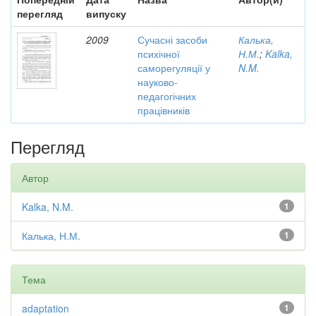
перегляд
випуску
2009
Сучасні засоби
Калька,
психічної
Н.М.
;
Kalka,
саморегуляції у
N.M.
науково-
педагогічних
працівників
Перегляд
Автор
Kalka, N.M.
1
Калька, Н.М.
1
Тема
adaptation
1