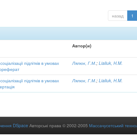
назад
1
Автор(и)
соціалізації підлітків в умовах
Лялюк, Г.М.
;
Lialiuk, H.M.
тореферат
соціалізації підлітків в умовах
Лялюк, Г.М.
;
Lialiuk, H.M.
ертація
ечення DSpace
Авторські права © 2002-2005
Массачусетський технол