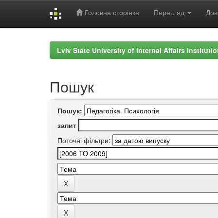
Головна сторінка
Перегляд
Дов
Skip
navigation
Lviv State University of Internal Affairs Institut
Пошук
Пошук:
запит
Поточні фільтри: