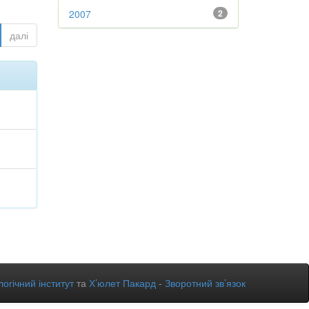
2007
2
далі
огічний інститут
та
Х’юлет Пакард
-
Зворотний зв’язок