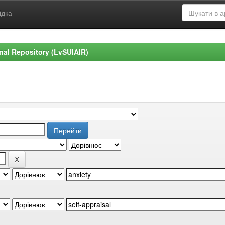
ідка
ional Repository (LvSUIAIR)