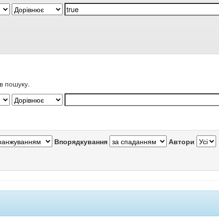
в пошуку.
Впорядкування
Автори