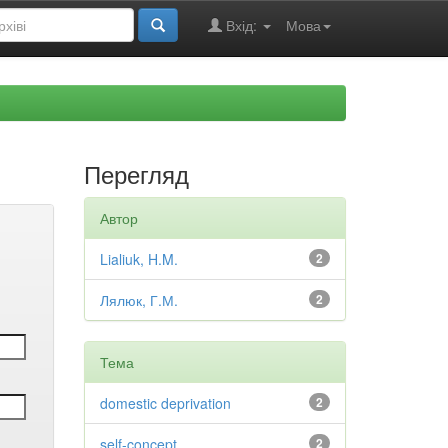
Вхід:
Мова
Перегляд
Автор
Lialiuk, H.M.
2
Лялюк, Г.М.
2
Тема
domestic deprivation
2
self-concept
2