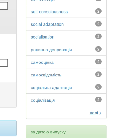
self-consciousness
2
social adaptation
2
socialisation
2
родинна депривація
2
самооцінка
2
самосвідомість
2
соціальна адаптація
2
соціалізація
2
далі >
за датою випуску