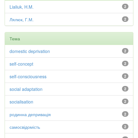
Lialiuk, H.M.
2
Лялюк, Г.М.
2
Тема
domestic deprivation
2
self-concept
2
self-consciousness
2
social adaptation
2
socialisation
2
родинна депривація
2
самосвідомість
2