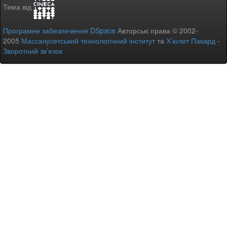
Тема від
Програмне забезпечення DSpace
Авторські права © 2002-
2005
Массачусетський технологічний інститут
та
Х’юлет Пакард
-
Зворотний зв’язок