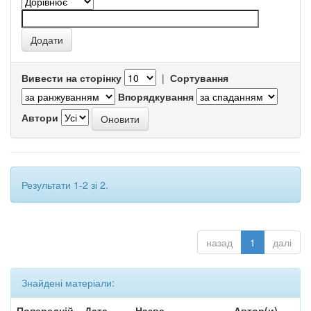
Вивести на сторінку
|
Сортування
Впорядкування
Автори
Результати 1-2 зі 2.
назад
1
далі
Знайдені матеріали:
Попередній
Дата
Назва
Автор(и)