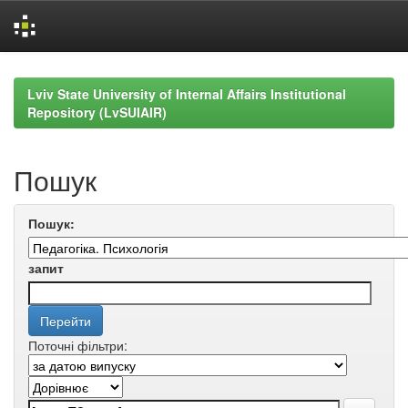
Skip
navigation
Lviv State University of Internal Affairs Institutional
Repository (LvSUIAIR)
Пошук
Пошук:
запит
Поточні фільтри: