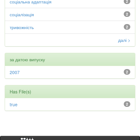
соціальна адаптація
2
соціалізація
2
тривожність
2
далі >
за датою випуску
2007
2
Has File(s)
true
2