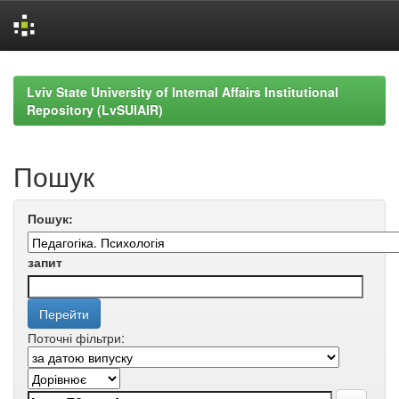
Skip
navigation
Lviv State University of Internal Affairs Institutional
Repository (LvSUIAIR)
Пошук
Пошук:
запит
Поточні фільтри: