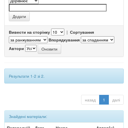
Вивести на сторінку
|
Сортування
Впорядкування
Автори
Результати 1-2 зі 2.
назад
1
далі
Знайдені матеріали:
Попередній
Дата
Назва
Автор(и)