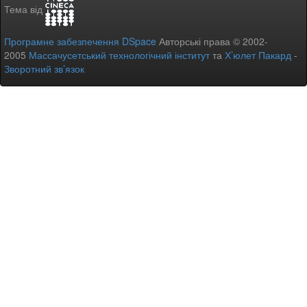
Тема від
Програмне забезпечення DSpace
Авторські права © 2002-
2005
Массачусетський технологічний інститут
та
Х’юлет Пакард
-
Зворотний зв’язок