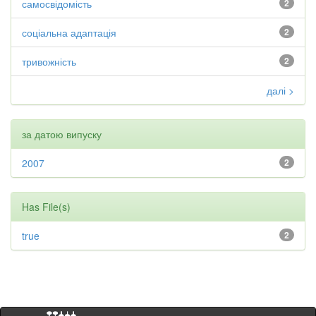
самосвідомість
2
соціальна адаптація
2
тривожність
2
далі >
за датою випуску
2007
2
Has File(s)
true
2