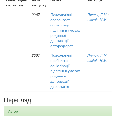
перегляд
випуску
2007
Психологічні
Лялюк, Г.М.
;
особливості
Lialiuk, H.M.
соціалізації
підлітків в умовах
родинної
депривації:
автореферат
2007
Психологічні
Лялюк, Г.М.
;
особливості
Lialiuk, H.M.
соціалізації
підлітків в умовах
родинної
депривації:
дисертація
Перегляд
Автор