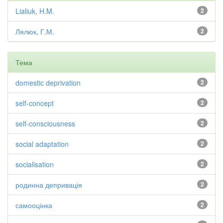
Lialiuk, H.M.
2
Лялюк, Г.М.
2
Тема
domestic deprivation
2
self-concept
2
self-consciousness
2
social adaptation
2
socialisation
2
родинна депривація
2
самооцінка
2