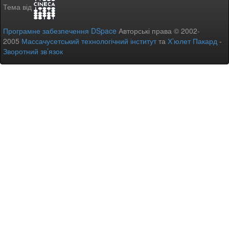
Тема від
Програмне забезпечення DSpace
Авторські права © 2002-
2005
Массачусетський технологічний інститут
та
Х’юлет Пакард
-
Зворотний зв’язок