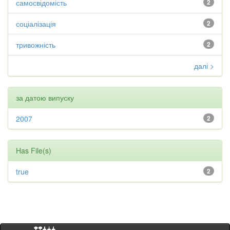
самосвідомість
2
соціалізація
2
тривожність
2
далі >
за датою випуску
2007
2
Has File(s)
true
2