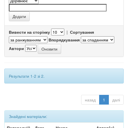
Вивести на сторінку
|
Сортування
Впорядкування
Автори
Результати 1-2 зі 2.
назад
1
далі
Знайдені матеріали:
Попередній
Дата
Назва
Автор(и)