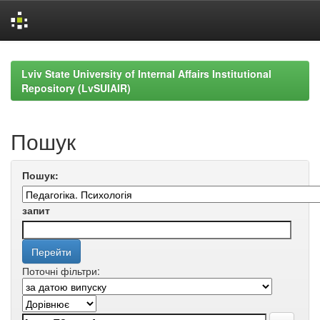
Skip
navigation
Lviv State University of Internal Affairs Institutional
Repository (LvSUIAIR)
Пошук
Пошук:
запит
Поточні фільтри: