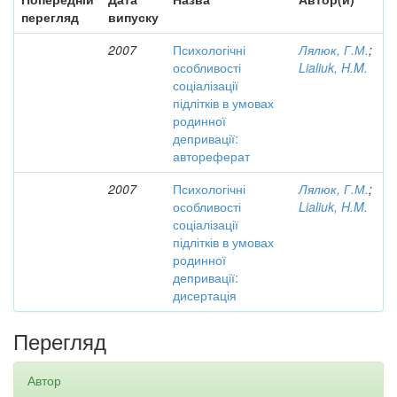
перегляд
випуску
2007
Психологічні
Лялюк, Г.М.
;
особливості
Lialiuk, H.M.
соціалізації
підлітків в умовах
родинної
депривації:
автореферат
2007
Психологічні
Лялюк, Г.М.
;
особливості
Lialiuk, H.M.
соціалізації
підлітків в умовах
родинної
депривації:
дисертація
Перегляд
Автор