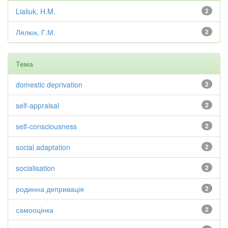
Lialiuk, H.M.
2
Лялюк, Г.М.
2
Тема
domestic deprivation
2
self-appraisal
2
self-consciousness
2
social adaptation
2
socialisation
2
родинна депривація
2
самооцінка
2