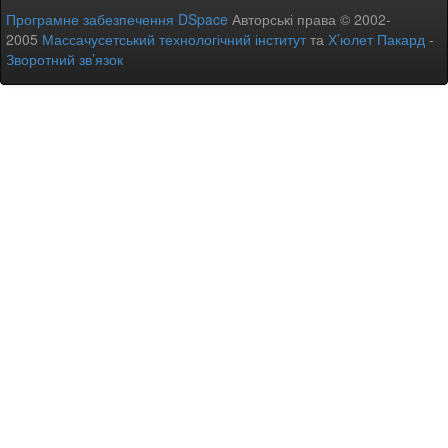
Програмне забезпечення DSpace
Авторські права © 2002-
2005
Массачусетський технологічний інститут
та
Х’юлет Пакард
-
Зворотний зв’язок