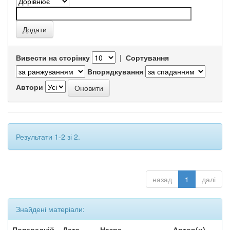
Вивести на сторінку
|
Сортування
Впорядкування
Автори
Результати 1-2 зі 2.
назад
1
далі
Знайдені матеріали:
Попередній
Дата
Назва
Автор(и)