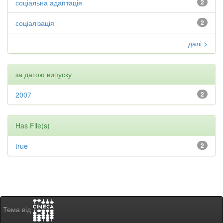
соціальна адаптація
2
соціалізація
2
далі >
за датою випуску
2007
2
Has File(s)
true
2
Тема від