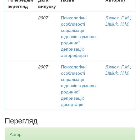
перегляд
випуску
2007
Психологічні
Лялюк, Г.М.
;
особливості
Lialiuk, H.M.
соціалізації
підлітків в умовах
родинної
депривації:
автореферат
2007
Психологічні
Лялюк, Г.М.
;
особливості
Lialiuk, H.M.
соціалізації
підлітків в умовах
родинної
депривації:
дисертація
Перегляд
Автор