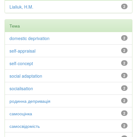
Lialiuk, H.M.
2
Тема
domestic deprivation
2
self-appraisal
2
self-concept
2
social adaptation
2
socialisation
2
родинна депривація
2
самооцінка
2
самосвідомість
2