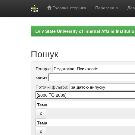
Головна сторінка
Перегляд
Дов
Skip
navigation
Lviv State University of Internal Affairs Institut
Пошук
Пошук:
запит
Поточні фільтри: