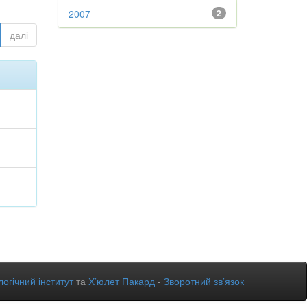
2007
2
далі
огічний інститут
та
Х’юлет Пакард
-
Зворотний зв’язок