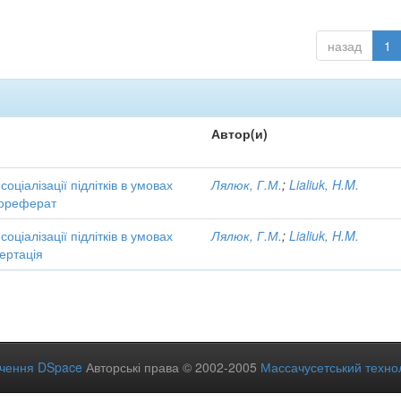
назад
1
Автор(и)
соціалізації підлітків в умовах
Лялюк, Г.М.
;
Lialiuk, H.M.
тореферат
соціалізації підлітків в умовах
Лялюк, Г.М.
;
Lialiuk, H.M.
ертація
ечення DSpace
Авторські права © 2002-2005
Массачусетський технол