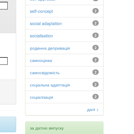
self-concept
2
social adaptation
2
socialisation
2
родинна депривація
2
самооцінка
2
самосвідомість
2
соціальна адаптація
2
соціалізація
2
далі >
за датою випуску