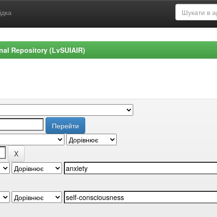
ідка
ional Repository (LvSUIAIR)