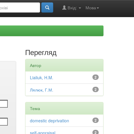
Вхід:
Мова
Перегляд
Автор
Lialiuk, H.M.
2
Лялюк, Г.М.
2
Тема
domestic deprivation
2
self-appraisal
2