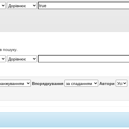
в пошуку.
Впорядкування
Автори