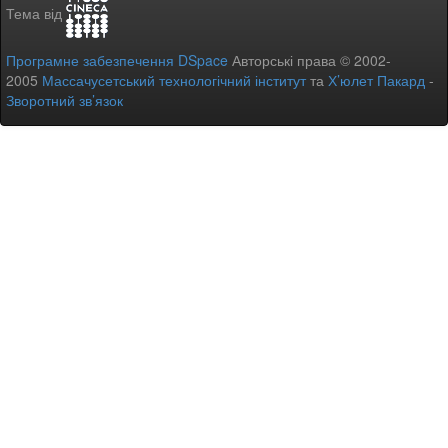
Тема від
Програмне забезпечення DSpace
Авторські права © 2002-
2005
Массачусетський технологічний інститут
та
Х’юлет Пакард
-
Зворотний зв’язок