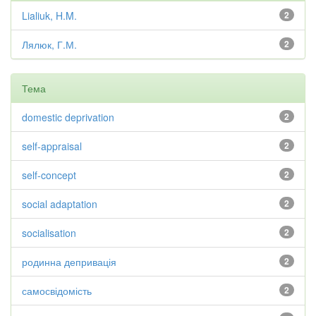
Lialiuk, H.M.
2
Лялюк, Г.М.
2
Тема
domestic deprivation
2
self-appraisal
2
self-concept
2
social adaptation
2
socialisation
2
родинна депривація
2
самосвідомість
2