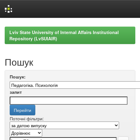
Skip
navigation
Lviv State University of Internal Affairs Institutional
Repository (LvSUIAIR)
Пошук
Пошук:
запит
Поточні фільтри: