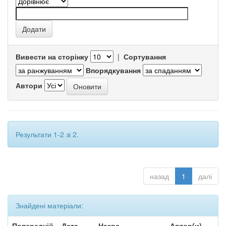
Вивести на сторінку
|
Сортування
Впорядкування
Автори
Результати 1-2 зі 2.
назад
1
далі
Знайдені матеріали:
Попередній
Дата
Назва
Автор(и)