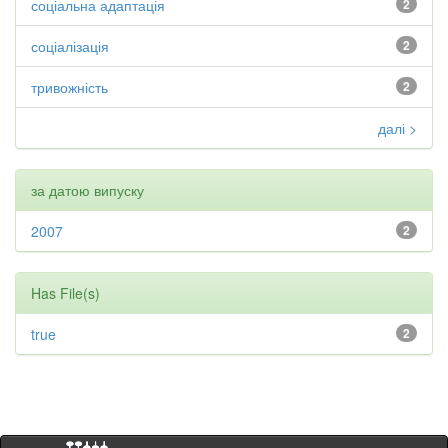
соціальна адаптація
2
соціалізація
2
тривожність
2
далі >
за датою випуску
2007
2
Has File(s)
true
2