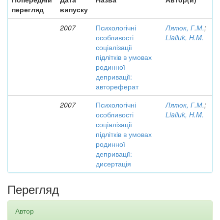
перегляд
випуску
2007
Психологічні
Лялюк, Г.М.
;
особливості
Lialiuk, H.M.
соціалізації
підлітків в умовах
родинної
депривації:
автореферат
2007
Психологічні
Лялюк, Г.М.
;
особливості
Lialiuk, H.M.
соціалізації
підлітків в умовах
родинної
депривації:
дисертація
Перегляд
Автор