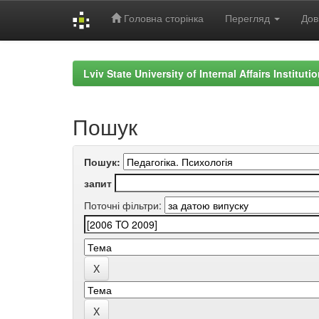
Головна сторінка
Перегляд
Дов
Skip
navigation
Lviv State University of Internal Affairs Institut
Пошук
Пошук:
запит
Поточні фільтри: