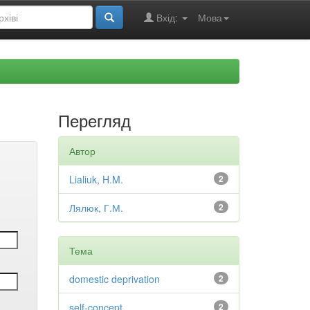
Вхід:
Мова
Перегляд
Автор
Lialiuk, H.M.
2
Лялюк, Г.М.
2
Тема
domestic deprivation
2
self-concept
2