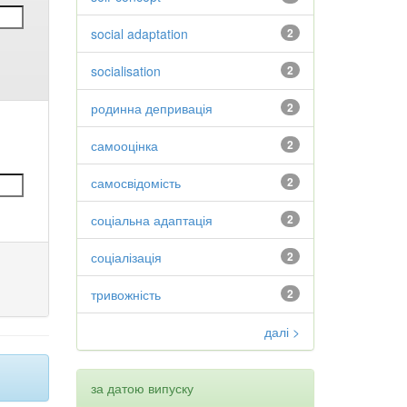
social adaptation
2
socialisation
2
родинна депривація
2
самооцінка
2
самосвідомість
2
соціальна адаптація
2
соціалізація
2
тривожність
2
далі >
за датою випуску