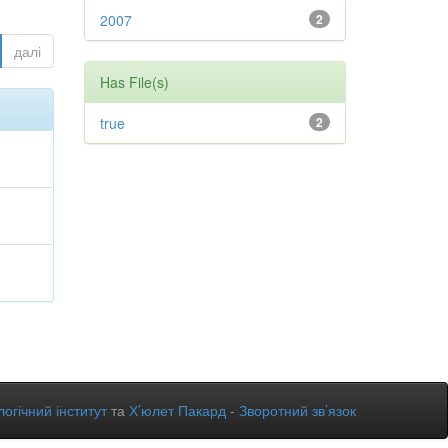
2007
2
далі
Has File(s)
true
2
огічний інститут
та
Х’юлет Пакард
-
Зворотний зв’язок