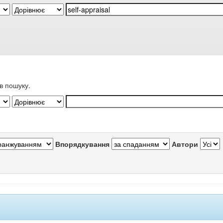
в пошуку.
Впорядкування
Автори