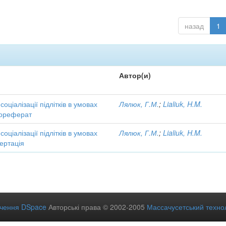
назад
1
Автор(и)
соціалізації підлітків в умовах
Лялюк, Г.М.
;
Lialiuk, H.M.
тореферат
соціалізації підлітків в умовах
Лялюк, Г.М.
;
Lialiuk, H.M.
ертація
ечення DSpace
Авторські права © 2002-2005
Массачусетський технол