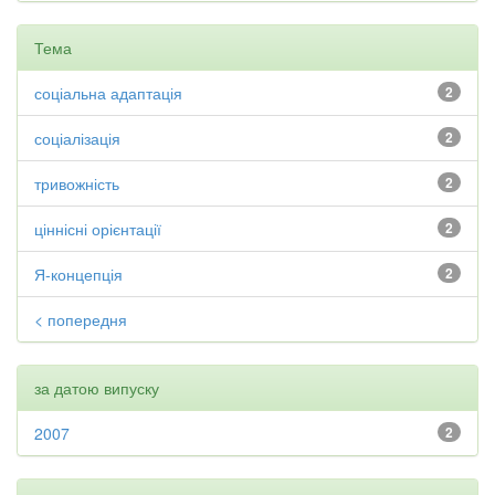
Тема
соціальна адаптація
2
соціалізація
2
тривожність
2
ціннісні орієнтації
2
Я-концепція
2
< попередня
за датою випуску
2007
2