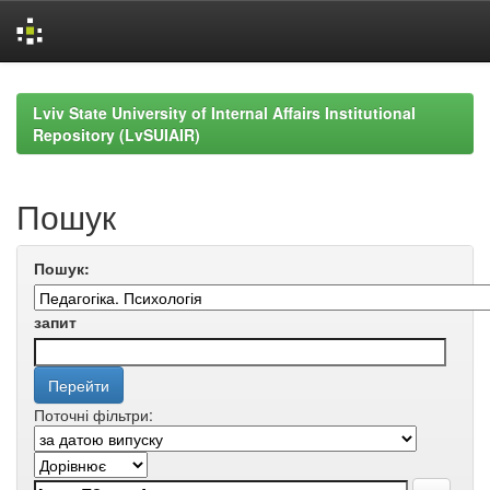
Skip
navigation
Lviv State University of Internal Affairs Institutional
Repository (LvSUIAIR)
Пошук
Пошук:
запит
Поточні фільтри: