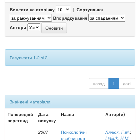
Вивести на сторінку
|
Сортування
Впорядкування
Автори
Результати 1-2 зі 2.
назад
1
далі
Знайдені матеріали:
Попередній
Дата
Назва
Автор(и)
перегляд
випуску
2007
Психологічні
Лялюк, Г.М.
;
особливості
Lialiuk, H.M.