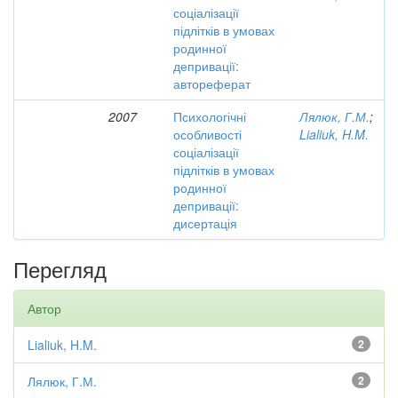
соціалізації
підлітків в умовах
родинної
депривації:
автореферат
2007
Психологічні
Лялюк, Г.М.
;
особливості
Lialiuk, H.M.
соціалізації
підлітків в умовах
родинної
депривації:
дисертація
Перегляд
Автор
Lialiuk, H.M.
2
Лялюк, Г.М.
2