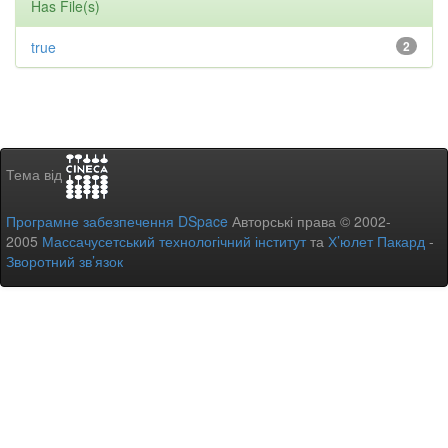
Has File(s)
true
2
Тема від
Програмне забезпечення DSpace
Авторські права © 2002-
2005
Массачусетський технологічний інститут
та
Х’юлет Пакард
-
Зворотний зв’язок