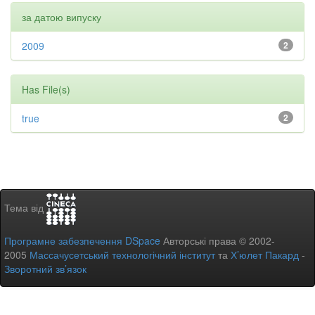
за датою випуску
2009
2
Has File(s)
true
2
Тема від
Програмне забезпечення DSpace
Авторські права © 2002-
2005
Массачусетський технологічний інститут
та
Х’юлет Пакард
-
Зворотний зв’язок