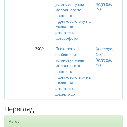
установки учнів
Khrystuk,
молодшого та
O.L.
раннього
підліткового віку на
вживання
алкоголю:
автореферат
2009
Психологічні
Христук,
особливості
О.Л.
;
установки учнів
Khrystuk,
молодшого та
O.L.
раннього
підліткового віку на
вживання
алкоголю:
дисертація
Перегляд
Автор