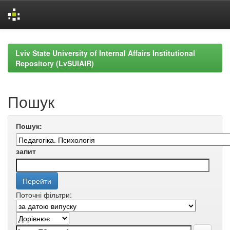
Skip
navigation
Lviv State University of Internal Affairs Institutional
Repository (LvSUIAIR)
Пошук
Пошук:
запит
Поточні фільтри: