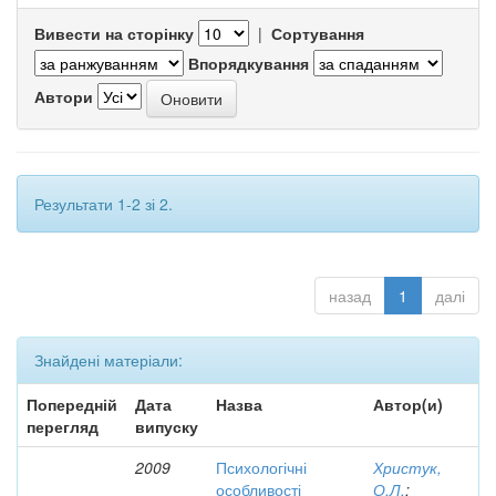
Вивести на сторінку
|
Сортування
Впорядкування
Автори
Результати 1-2 зі 2.
назад
1
далі
Знайдені матеріали:
Попередній
Дата
Назва
Автор(и)
перегляд
випуску
2009
Психологічні
Христук,
особливості
О.Л.
;