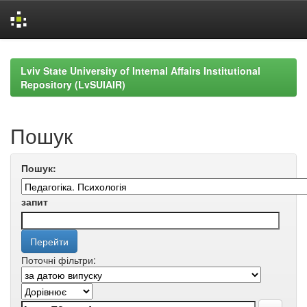
Skip
navigation
Lviv State University of Internal Affairs Institutional
Repository (LvSUIAIR)
Пошук
Пошук:
запит
Поточні фільтри: