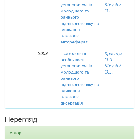
установки учнів
Khrystuk,
молодшого та
O.L.
раннього
підліткового віку на
вживання
алкоголю:
автореферат
2009
Психологічні
Христук,
особливості
О.Л.
;
установки учнів
Khrystuk,
молодшого та
O.L.
раннього
підліткового віку на
вживання
алкоголю:
дисертація
Перегляд
Автор