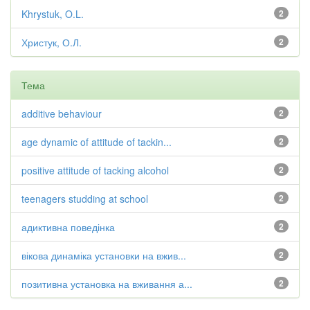
Khrystuk, O.L.
2
Христук, О.Л.
2
Тема
additive behaviour
2
age dynamic of attitude of tackin...
2
positive attitude of tacking alcohol
2
teenagers studding at school
2
адиктивна поведінка
2
вікова динаміка установки на вжив...
2
позитивна установка на вживання а...
2