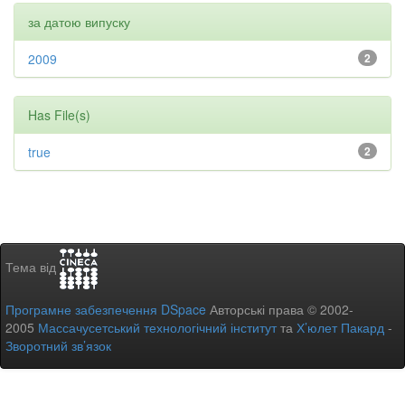
за датою випуску
2009
2
Has File(s)
true
2
Тема від
Програмне забезпечення DSpace
Авторські права © 2002-
2005
Массачусетський технологічний інститут
та
Х’юлет Пакард
-
Зворотний зв’язок