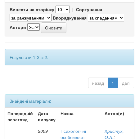
Вивести на сторінку
|
Сортування
Впорядкування
Автори
Результати 1-2 зі 2.
назад
1
далі
Знайдені матеріали:
Попередній
Дата
Назва
Автор(и)
перегляд
випуску
2009
Психологічні
Христук,
особливості
О.Л.
;