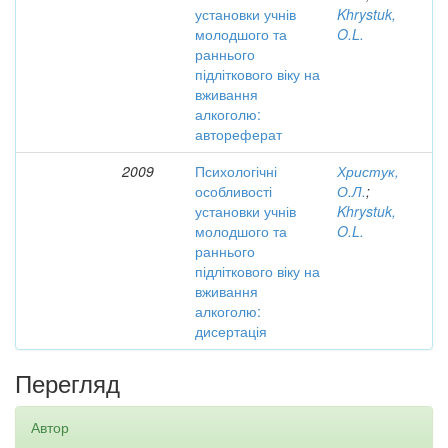
установки учнів
Khrystuk,
молодшого та
O.L.
раннього
підліткового віку на
вживання
алкоголю:
автореферат
2009
Психологічні
Христук,
особливості
О.Л.
;
установки учнів
Khrystuk,
молодшого та
O.L.
раннього
підліткового віку на
вживання
алкоголю:
дисертація
Перегляд
Автор