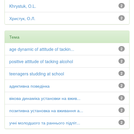
Khrystuk, O.L.
2
Христук, О.Л.
2
Тема
age dynamic of attitude of tackin...
2
positive attitude of tacking alcohol
2
teenagers studding at school
2
адиктивна поведінка
2
вікова динаміка установки на вжив...
2
позитивна установка на вживання а...
2
учні молодшого та раннього підліт...
2