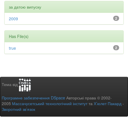
за датою випуску
2009
2
Has File(s)
true
2
Тема від
Програмне забезпечення DSpace
Авторські права © 2002-
2005
Массачусетський технологічний інститут
та
Х’юлет Пакард
-
Зворотний зв’язок