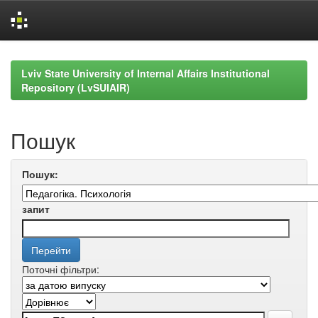
Skip
navigation
Lviv State University of Internal Affairs Institutional
Repository (LvSUIAIR)
Пошук
Пошук:
запит
Поточні фільтри: