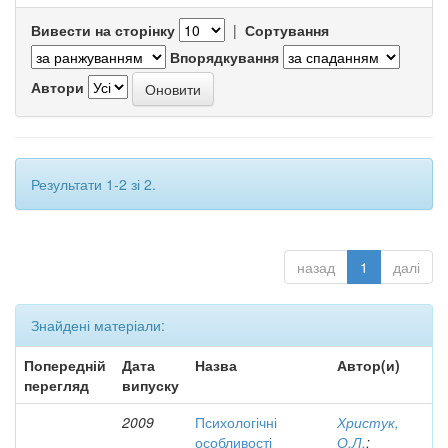
Вивести на сторінку
|
Сортування
Впорядкування
Автори
Результати 1-2 зі 2.
назад
1
далі
Знайдені матеріали:
Попередній
Дата
Назва
Автор(и)
перегляд
випуску
2009
Психологічні
Христук,
особливості
О.Л.
;