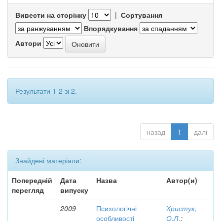
Вивести на сторінку
|
Сортування
Впорядкування
Автори
Результати 1-2 зі 2.
назад
1
далі
Знайдені матеріали:
Попередній
Дата
Назва
Автор(и)
перегляд
випуску
2009
Психологічні
Христук,
особливості
О.Л.
;