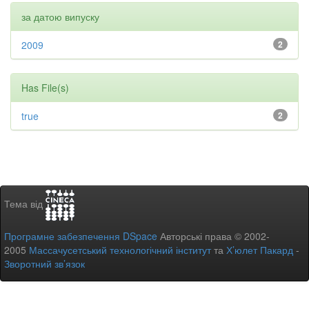
за датою випуску
2009
2
Has File(s)
true
2
Тема від
Програмне забезпечення DSpace
Авторські права © 2002-
2005
Массачусетський технологічний інститут
та
Х’юлет Пакард
-
Зворотний зв’язок