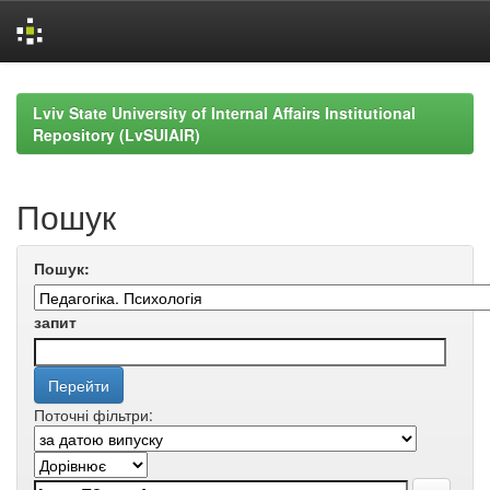
Skip
navigation
Lviv State University of Internal Affairs Institutional
Repository (LvSUIAIR)
Пошук
Пошук:
запит
Поточні фільтри: