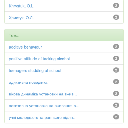
Khrystuk, O.L.
2
Христук, О.Л.
2
Тема
additive behaviour
2
positive attitude of tacking alcohol
2
teenagers studding at school
2
адиктивна поведінка
2
вікова динаміка установки на вжив...
2
позитивна установка на вживання а...
2
учні молодшого та раннього підліт...
2