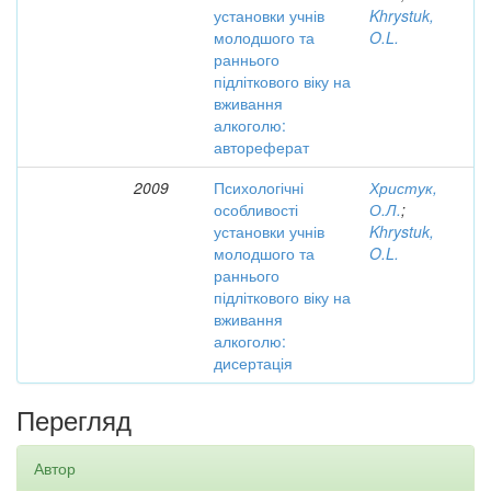
установки учнів
Khrystuk,
молодшого та
O.L.
раннього
підліткового віку на
вживання
алкоголю:
автореферат
2009
Психологічні
Христук,
особливості
О.Л.
;
установки учнів
Khrystuk,
молодшого та
O.L.
раннього
підліткового віку на
вживання
алкоголю:
дисертація
Перегляд
Автор