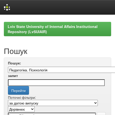
Skip
navigation
Lviv State University of Internal Affairs Institutional
Repository (LvSUIAIR)
Пошук
Пошук:
запит
Поточні фільтри: