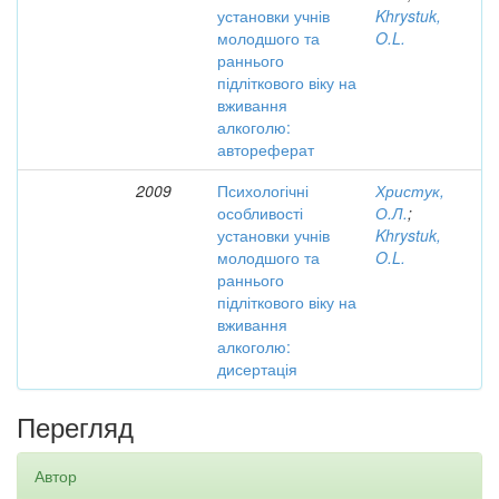
установки учнів
Khrystuk,
молодшого та
O.L.
раннього
підліткового віку на
вживання
алкоголю:
автореферат
2009
Психологічні
Христук,
особливості
О.Л.
;
установки учнів
Khrystuk,
молодшого та
O.L.
раннього
підліткового віку на
вживання
алкоголю:
дисертація
Перегляд
Автор