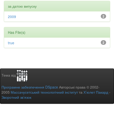
за датою випуску
2009
2
Has File(s)
true
2
Тема від
Програмне забезпечення DSpace
Авторські права © 2002-
2005
Массачусетський технологічний інститут
та
Х’юлет Пакард
-
Зворотний зв’язок