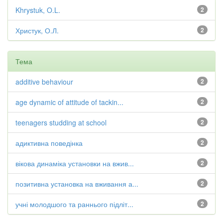
Khrystuk, O.L.
2
Христук, О.Л.
2
Тема
additive behaviour
2
age dynamic of attitude of tackin...
2
teenagers studding at school
2
адиктивна поведінка
2
вікова динаміка установки на вжив...
2
позитивна установка на вживання а...
2
учні молодшого та раннього підліт...
2