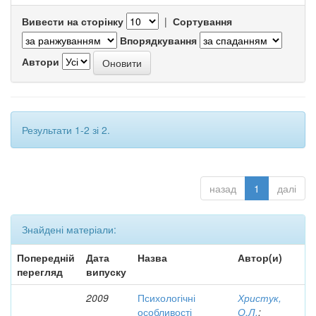
Вивести на сторінку
|
Сортування
Впорядкування
Автори
Результати 1-2 зі 2.
назад
1
далі
Знайдені матеріали:
Попередній
Дата
Назва
Автор(и)
перегляд
випуску
2009
Психологічні
Христук,
особливості
О.Л.
;