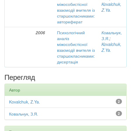
міжособистісної
Kovalchuk,
взаємодії вчителя із
Z.Ya.
старшокласниками:
автореферат
2006
Психологічний
Ковальчук,
аналіз
З.Я.
;
міжособистісної
Kovalchuk,
взаємодії вчителя із
Z.Ya.
старшокласниками:
дисертація
Перегляд
Автор
Kovalchuk, Z.Ya.
2
Ковальчук, З.Я.
2