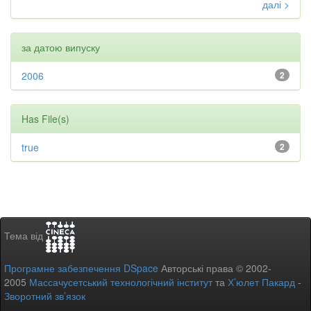
далі >
за датою випуску
2006
2
Has File(s)
true
2
Тема від
Програмне забезпечення DSpace
Авторські права © 2002-
2005
Массачусетський технологічний інститут
та
Х’юлет Пакард
-
Зворотний зв’язок