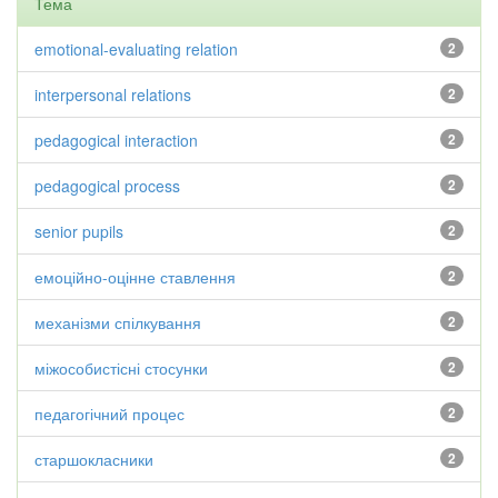
Тема
emotional-evaluating relation
2
interpersonal relations
2
pedagogical interaction
2
pedagogical process
2
senior pupils
2
емоційно-оцінне ставлення
2
механізми спілкування
2
міжособистісні стосунки
2
педагогічний процес
2
старшокласники
2