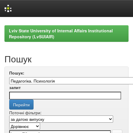
Skip
navigation
Lviv State University of Internal Affairs Institutional
Repository (LvSUIAIR)
Пошук
Пошук:
запит
Поточні фільтри: