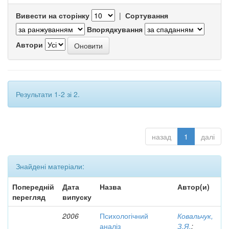
Вивести на сторінку
|
Сортування
Впорядкування
Автори
Результати 1-2 зі 2.
назад
1
далі
Знайдені матеріали:
Попередній
Дата
Назва
Автор(и)
перегляд
випуску
2006
Психологічний
Ковальчук,
аналіз
З.Я.
;