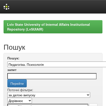
Skip
navigation
Lviv State University of Internal Affairs Institutional
Repository (LvSUIAIR)
Пошук
Пошук:
запит
Поточні фільтри: