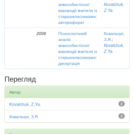
міжособистісної
Kovalchuk,
взаємодії вчителя із
Z.Ya.
старшокласниками:
автореферат
2006
Психологічний
Ковальчук,
аналіз
З.Я.
;
міжособистісної
Kovalchuk,
взаємодії вчителя із
Z.Ya.
старшокласниками:
дисертація
Перегляд
Автор
Kovalchuk, Z.Ya.
2
Ковальчук, З.Я.
2