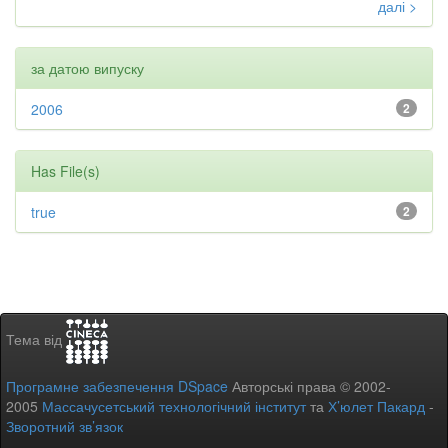
далі >
за датою випуску
2006
2
Has File(s)
true
2
Тема від
Програмне забезпечення DSpace
Авторські права © 2002-
2005
Массачусетський технологічний інститут
та
Х’юлет Пакард
-
Зворотний зв’язок