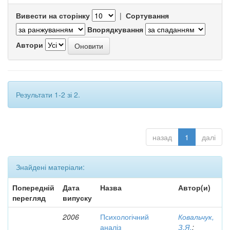
Вивести на сторінку
|
Сортування
Впорядкування
Автори
Результати 1-2 зі 2.
назад
1
далі
Знайдені матеріали:
Попередній
Дата
Назва
Автор(и)
перегляд
випуску
2006
Психологічний
Ковальчук,
аналіз
З.Я.
;