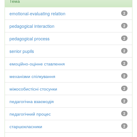
Тема
emotional-evaluating relation
2
pedagogical interaction
2
pedagogical process
2
senior pupils
2
емоційно-оцінне ставлення
2
механізми спілкування
2
міжособистісні стосунки
2
педагогічна взаємодія
2
педагогічний процес
2
старшокласники
2