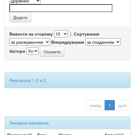
Вивести на сторінку
|
Сортування
Впорядкування
Автори
Результати 1-2 зі 2.
назад
1
далі
Знайдені матеріали:
Попередній
Дата
Назва
Автор(и)