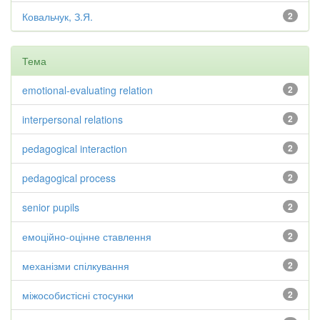
Ковальчук, З.Я.
2
Тема
emotional-evaluating relation
2
interpersonal relations
2
pedagogical interaction
2
pedagogical process
2
senior pupils
2
емоційно-оцінне ставлення
2
механізми спілкування
2
міжособистісні стосунки
2