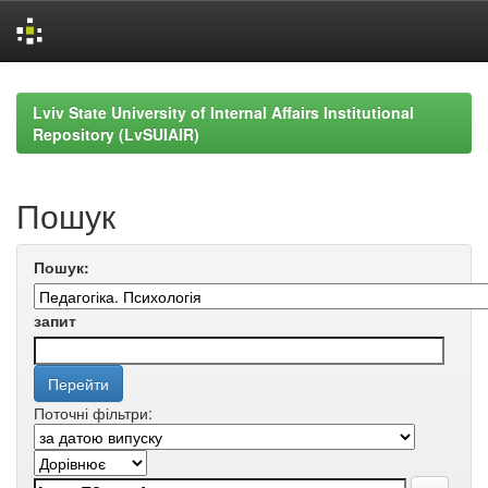
Skip
navigation
Lviv State University of Internal Affairs Institutional
Repository (LvSUIAIR)
Пошук
Пошук:
запит
Поточні фільтри: