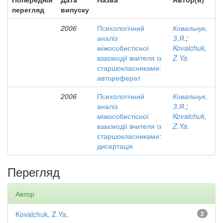
перегляд
випуску
2006
Психологічний
Ковальчук,
аналіз
З.Я.
;
міжособистісної
Kovalchuk,
взаємодії вчителя із
Z.Ya.
старшокласниками:
автореферат
2006
Психологічний
Ковальчук,
аналіз
З.Я.
;
міжособистісної
Kovalchuk,
взаємодії вчителя із
Z.Ya.
старшокласниками:
дисертація
Перегляд
Автор
Kovalchuk, Z.Ya.
2