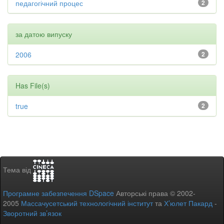
педагогічний процес
2
за датою випуску
2006
2
Has File(s)
true
2
Тема від
Програмне забезпечення DSpace
Авторські права © 2002-
2005
Массачусетський технологічний інститут
та
Х’юлет Пакард
-
Зворотний зв’язок