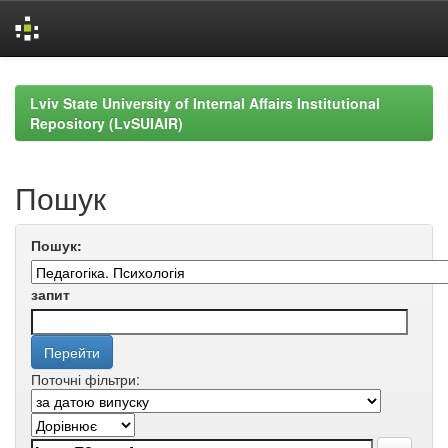
Skip
navigation
Lviv State University of Internal Affairs Institutional
Repository (LvSUIAIR)
Пошук
Пошук:
запит
Поточні фільтри: