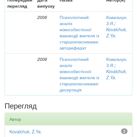
перегляд
випуску
2006
Психологічний
Ковальчук,
аналіз
З.Я.
;
міжособистісної
Kovalchuk,
взаємодії вчителя із
Z.Ya.
старшокласниками:
автореферат
2006
Психологічний
Ковальчук,
аналіз
З.Я.
;
міжособистісної
Kovalchuk,
взаємодії вчителя із
Z.Ya.
старшокласниками:
дисертація
Перегляд
Автор
Kovalchuk, Z.Ya.
2