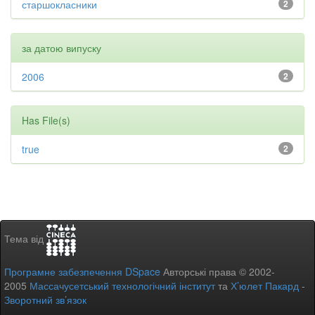
старшокласники
2
за датою випуску
2006
2
Has File(s)
true
2
Тема від
Програмне забезпечення DSpace
Авторські права © 2002-
2005
Массачусетський технологічний інститут
та
Х’юлет Пакард
-
Зворотний зв’язок