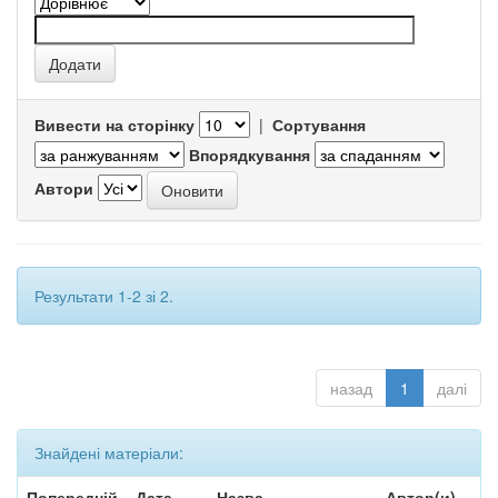
Вивести на сторінку
|
Сортування
Впорядкування
Автори
Результати 1-2 зі 2.
назад
1
далі
Знайдені матеріали:
Попередній
Дата
Назва
Автор(и)