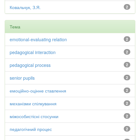
Ковальчук, З.Я.
2
Тема
emotional-evaluating relation
2
pedagogical interaction
2
pedagogical process
2
senior pupils
2
емоційно-оцінне ставлення
2
механізми спілкування
2
міжособистісні стосунки
2
педагогічний процес
2