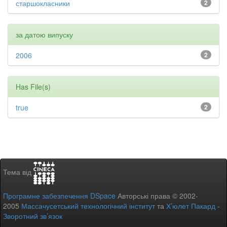
старшокласники
2
за датою випуску
2006
2
Has File(s)
true
2
Тема від
Програмне забезпечення DSpace
Авторські права © 2002-
2005
Массачусетський технологічний інститут
та
Х’юлет Пакард
-
Зворотний зв’язок