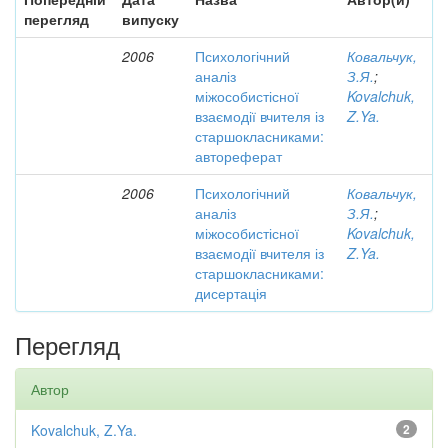
перегляд
випуску
2006
Психологічний
Ковальчук,
аналіз
З.Я.
;
міжособистісної
Kovalchuk,
взаємодії вчителя із
Z.Ya.
старшокласниками:
автореферат
2006
Психологічний
Ковальчук,
аналіз
З.Я.
;
міжособистісної
Kovalchuk,
взаємодії вчителя із
Z.Ya.
старшокласниками:
дисертація
Перегляд
Автор
Kovalchuk, Z.Ya.
2