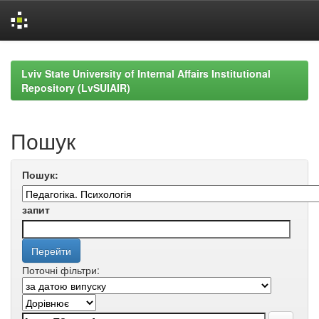
Skip
navigation
Lviv State University of Internal Affairs Institutional
Repository (LvSUIAIR)
Пошук
Пошук:
запит
Поточні фільтри: