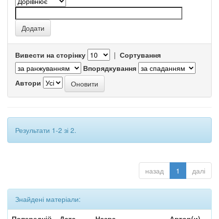
Вивести на сторінку
|
Сортування
Впорядкування
Автори
Результати 1-2 зі 2.
назад
1
далі
Знайдені матеріали:
Попередній
Дата
Назва
Автор(и)