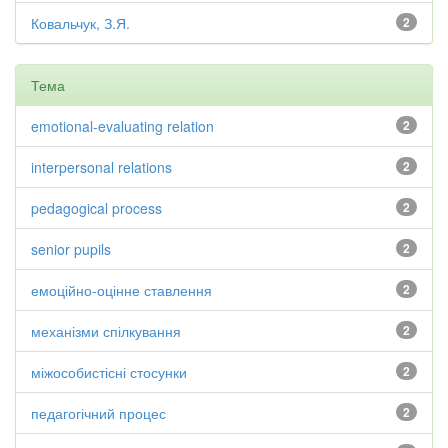
Ковальчук, З.Я.
2
Тема
emotional-evaluating relation
2
interpersonal relations
2
pedagogical process
2
senior pupils
2
емоційно-оцінне ставлення
2
механізми спілкування
2
міжособистісні стосунки
2
педагогічний процес
2