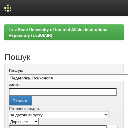
Skip
navigation
Lviv State University of Internal Affairs Institutional
Repository (LvSUIAIR)
Пошук
Пошук:
запит
Поточні фільтри: