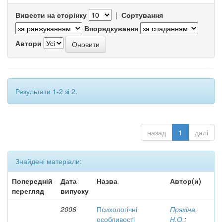
Вивести на сторінку
|
Сортування
Впорядкування
Автори
Результати 1-2 зі 2.
назад
1
далі
Знайдені матеріали:
Попередній
Дата
Назва
Автор(и)
перегляд
випуску
2006
Психологічні
Пряхіна,
особливості
Н.О.
;