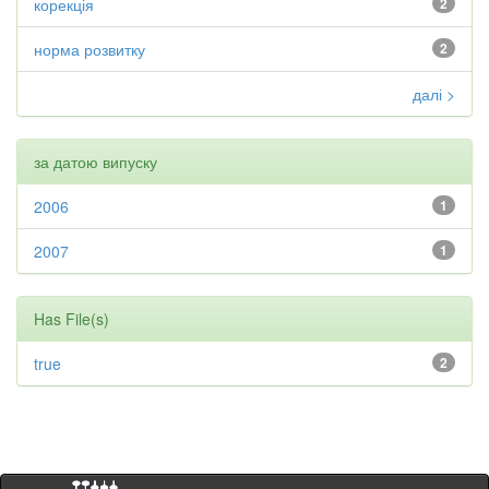
корекція
2
норма розвитку
2
далі >
за датою випуску
2006
1
2007
1
Has File(s)
true
2