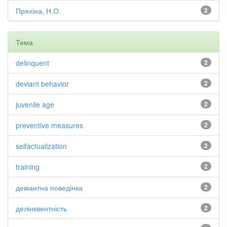
Пряхіна, Н.О.
2
Тема
delinquent
2
deviant behavior
2
juvenile age
2
preventive measures
2
selfactualization
2
training
2
девіантна поведінка
2
делінквентність
2