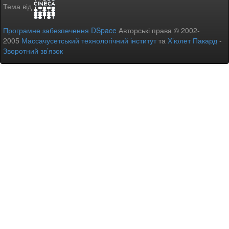
Тема від
Програмне забезпечення DSpace
Авторські права © 2002-
2005
Массачусетський технологічний інститут
та
Х’юлет Пакард
-
Зворотний зв’язок