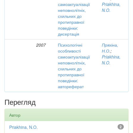
самоактуалізації
Priakhina,
неповнолітніх,
N.O.
схильних до
протиправної
поведінки:
дисертація
2007
Психологічні
Пряхіна,
особливості
Н.О.
;
самоактуалізації
Priakhina,
неповнолітніх,
N.O.
схильних до
протиправної
поведінки:
автореферат
Перегляд
Автор
Priakhina, N.O.
2