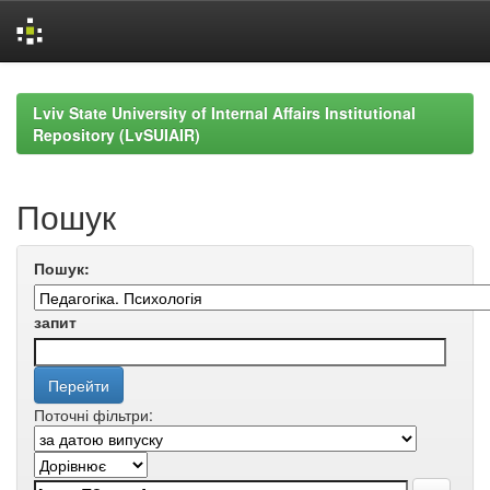
Skip
navigation
Lviv State University of Internal Affairs Institutional
Repository (LvSUIAIR)
Пошук
Пошук:
запит
Поточні фільтри: