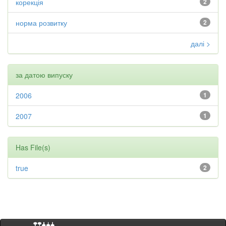
корекція
2
норма розвитку
2
далі >
за датою випуску
2006
1
2007
1
Has File(s)
true
2