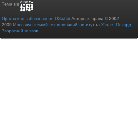
Тема від
Програмне забезпечення DSpace
Авторські права © 2002-
2005
Массачусетський технологічний інститут
та
Х’юлет Пакард
-
Зворотний зв’язок