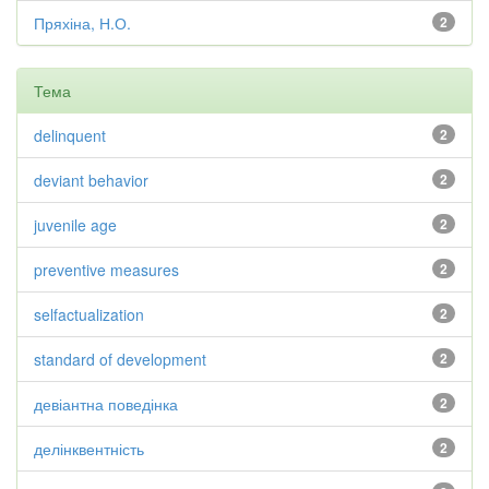
Пряхіна, Н.О.
2
Тема
delinquent
2
deviant behavior
2
juvenile age
2
preventive measures
2
selfactualization
2
standard of development
2
девіантна поведінка
2
делінквентність
2