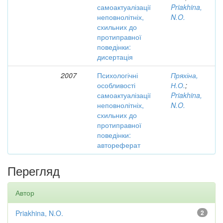
самоактуалізації
Priakhina,
неповнолітніх,
N.O.
схильних до
протиправної
поведінки:
дисертація
2007
Психологічні
Пряхіна,
особливості
Н.О.
;
самоактуалізації
Priakhina,
неповнолітніх,
N.O.
схильних до
протиправної
поведінки:
автореферат
Перегляд
Автор
Priakhina, N.O.
2