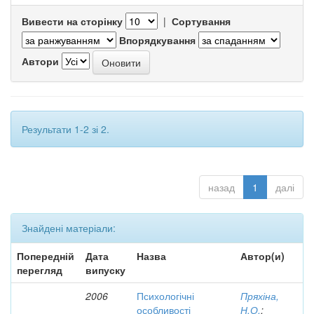
Вивести на сторінку
|
Сортування
Впорядкування
Автори
Результати 1-2 зі 2.
назад
1
далі
Знайдені матеріали:
Попередній
Дата
Назва
Автор(и)
перегляд
випуску
2006
Психологічні
Пряхіна,
особливості
Н.О.
;