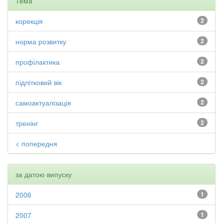
Тема
корекція
2
норма розвитку
2
профілактика
2
підлітковий вік
2
самоактуалізація
2
тренінг
2
< попередня
за датою випуску
2006
1
2007
1