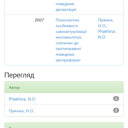
поведінки:
дисертація
2007
Психологічні
Пряхіна,
особливості
Н.О.
;
самоактуалізації
Priakhina,
неповнолітніх,
N.O.
схильних до
протиправної
поведінки:
автореферат
Перегляд
Автор
Priakhina, N.O.
2
Пряхіна, Н.О.
2