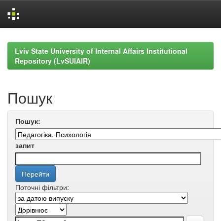
Skip
navigation
Lviv State University of Internal Affairs Institutional
Repository (LvSUIAIR)
Пошук
Пошук:
запит
Поточні фільтри: