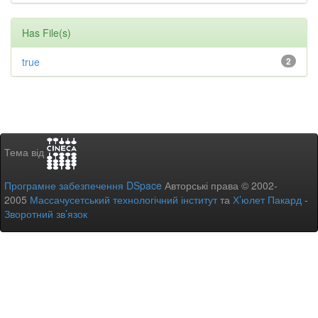
Has File(s)
true
2
Тема від
Програмне забезпечення DSpace
Авторські права © 2002-
2005
Массачусетський технологічний інститут
та
Х’юлет Пакард
-
Зворотний зв’язок