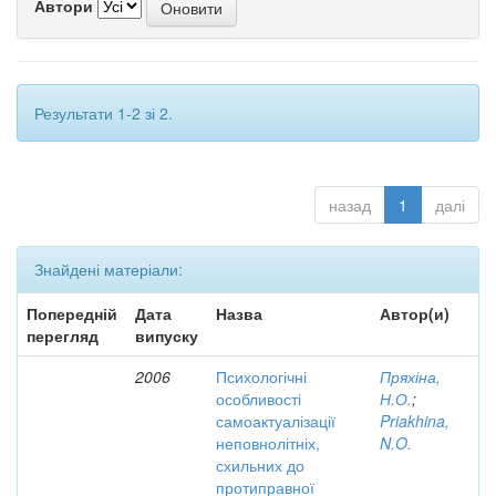
Автори
Результати 1-2 зі 2.
назад
1
далі
Знайдені матеріали:
Попередній
Дата
Назва
Автор(и)
перегляд
випуску
2006
Психологічні
Пряхіна,
особливості
Н.О.
;
самоактуалізації
Priakhina,
неповнолітніх,
N.O.
схильних до
протиправної