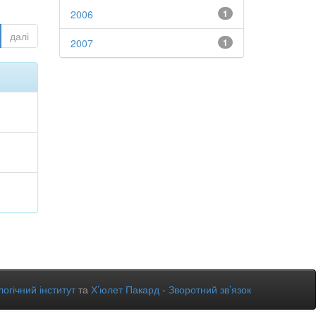
2006
1
далі
2007
1
огічний інститут
та
Х’юлет Пакард
-
Зворотний зв’язок