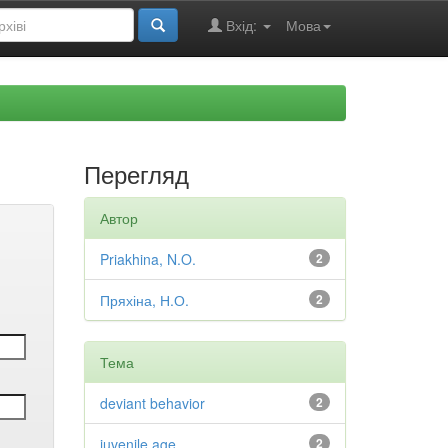
Вхід:
Мова
Перегляд
Автор
Priakhina, N.O.
2
Пряхіна, Н.О.
2
Тема
deviant behavior
2
juvenile age
2