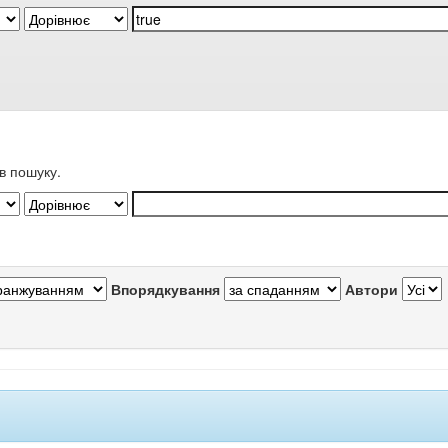
в пошуку.
Впорядкування
Автори