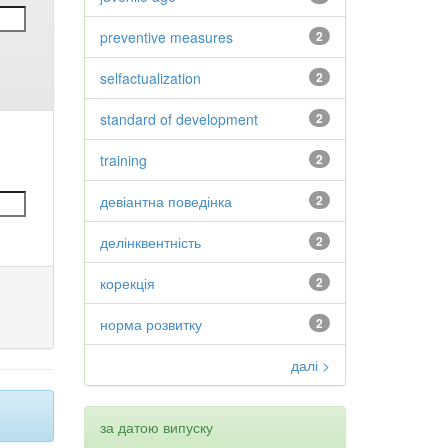
preventive measures
2
selfactualization
2
standard of development
2
training
2
девіантна поведінка
2
делінквентність
2
корекція
2
норма розвитку
2
далі >
за датою випуску