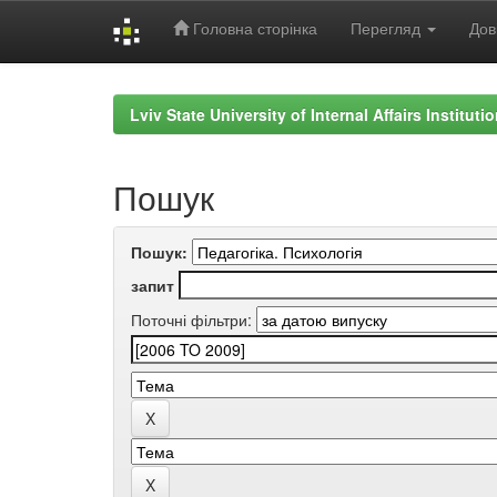
Головна сторінка
Перегляд
Дов
Skip
navigation
Lviv State University of Internal Affairs Institut
Пошук
Пошук:
запит
Поточні фільтри: