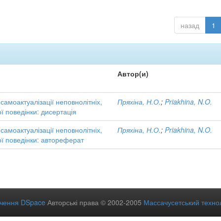
назад
1
Автор(и)
 самоактуалізації неповнолітніх,
Пряхіна, Н.О.
;
Priakhina, N.O.
ї поведінки: дисертація
 самоактуалізації неповнолітніх,
Пряхіна, Н.О.
;
Priakhina, N.O.
ї поведінки: автореферат
ечення DSpace
Авторські права © 2002-2005
Массачусетський технол