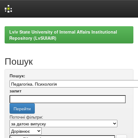
Skip
navigation
Lviv State University of Internal Affairs Institutional
Repository (LvSUIAIR)
Пошук
Пошук:
запит
Поточні фільтри: