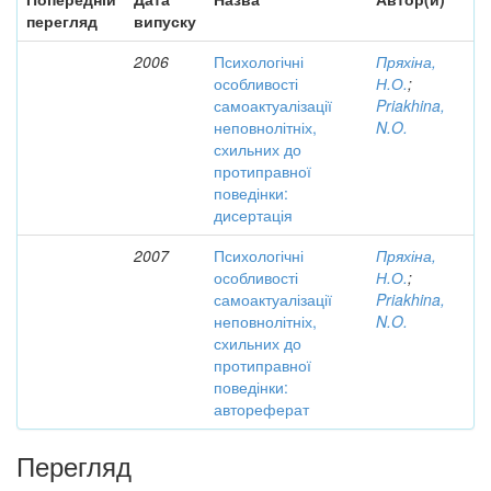
перегляд
випуску
2006
Психологічні
Пряхіна,
особливості
Н.О.
;
самоактуалізації
Priakhina,
неповнолітніх,
N.O.
схильних до
протиправної
поведінки:
дисертація
2007
Психологічні
Пряхіна,
особливості
Н.О.
;
самоактуалізації
Priakhina,
неповнолітніх,
N.O.
схильних до
протиправної
поведінки:
автореферат
Перегляд