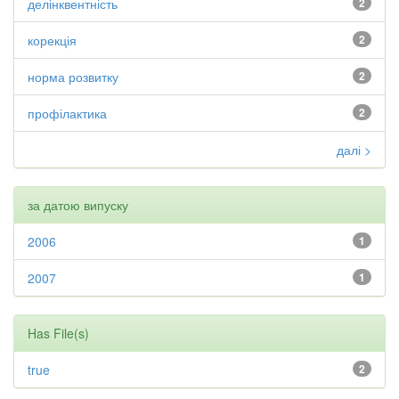
делінквентність
2
корекція
2
норма розвитку
2
профілактика
2
далі >
за датою випуску
2006
1
2007
1
Has File(s)
true
2