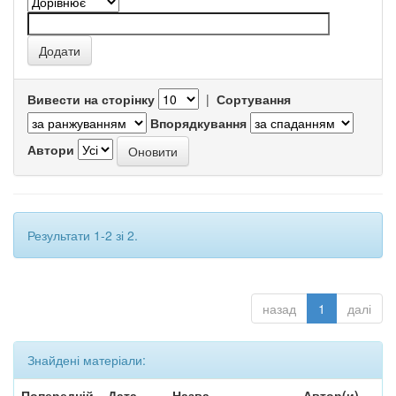
Вивести на сторінку
|
Сортування
Впорядкування
Автори
Результати 1-2 зі 2.
назад
1
далі
Знайдені матеріали:
Попередній
Дата
Назва
Автор(и)