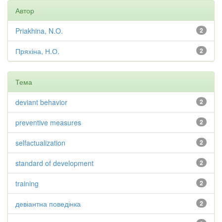
Автор
Priakhina, N.O.
2
Пряхіна, Н.О.
2
Тема
deviant behavior
2
preventive measures
2
selfactualization
2
standard of development
2
training
2
девіантна поведінка
2