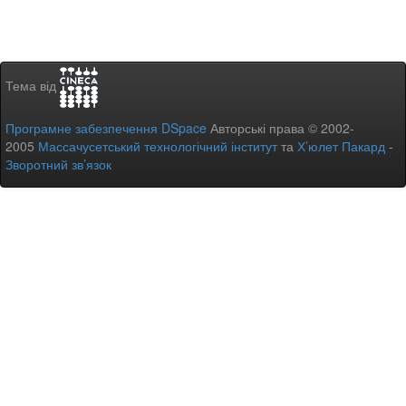
Тема від
Програмне забезпечення DSpace
Авторські права © 2002-
2005
Массачусетський технологічний інститут
та
Х’юлет Пакард
-
Зворотний зв’язок