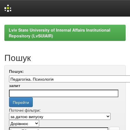
Skip
navigation
Lviv State University of Internal Affairs Institutional
Repository (LvSUIAIR)
Пошук
Пошук:
запит
Поточні фільтри: