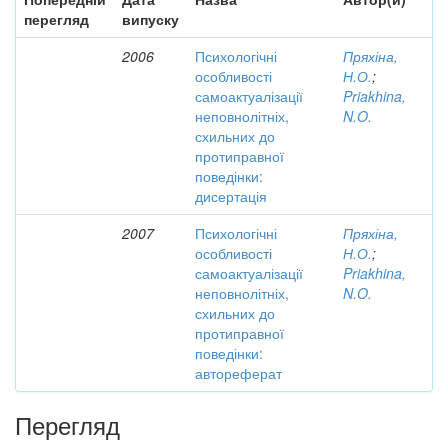
перегляд
випуску
2006
Психологічні
Пряхіна,
особливості
Н.О.
;
самоактуалізації
Priakhina,
неповнолітніх,
N.O.
схильних до
протиправної
поведінки:
дисертація
2007
Психологічні
Пряхіна,
особливості
Н.О.
;
самоактуалізації
Priakhina,
неповнолітніх,
N.O.
схильних до
протиправної
поведінки:
автореферат
Перегляд