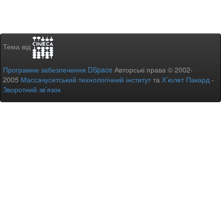
Тема від
Програмне забезпечення DSpace
Авторські права © 2002-
2005
Массачусетський технологічний інститут
та
Х’юлет Пакард
-
Зворотний зв’язок