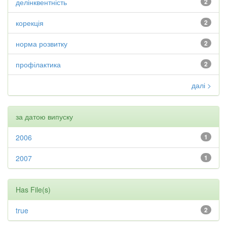
делінквентність
2
корекція
2
норма розвитку
2
профілактика
2
далі >
за датою випуску
2006
1
2007
1
Has File(s)
true
2