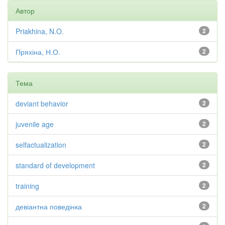
Автор
Priakhina, N.O.
2
Пряхіна, Н.О.
2
Тема
deviant behavior
2
juvenile age
2
selfactualization
2
standard of development
2
training
2
девіантна поведінка
2