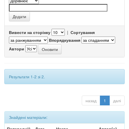
Вивести на сторінку
|
Сортування
Впорядкування
Автори
Результати 1-2 зі 2.
назад
1
далі
Знайдені матеріали:
Попередній
Дата
Назва
Автор(и)