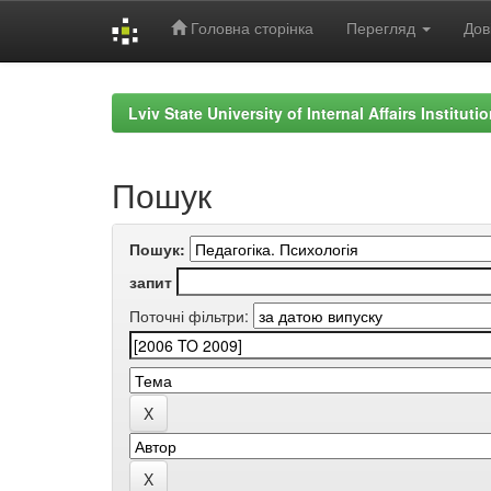
Головна сторінка
Перегляд
Дов
Skip
navigation
Lviv State University of Internal Affairs Institut
Пошук
Пошук:
запит
Поточні фільтри: