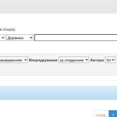
в пошуку.
Впорядкування
Автори
назад
1