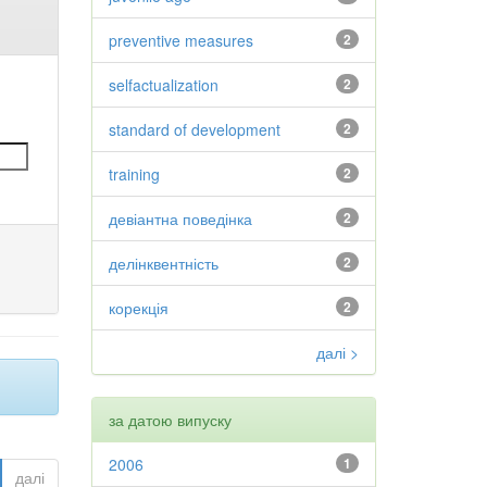
preventive measures
2
selfactualization
2
standard of development
2
training
2
девіантна поведінка
2
делінквентність
2
корекція
2
далі >
за датою випуску
2006
1
далі