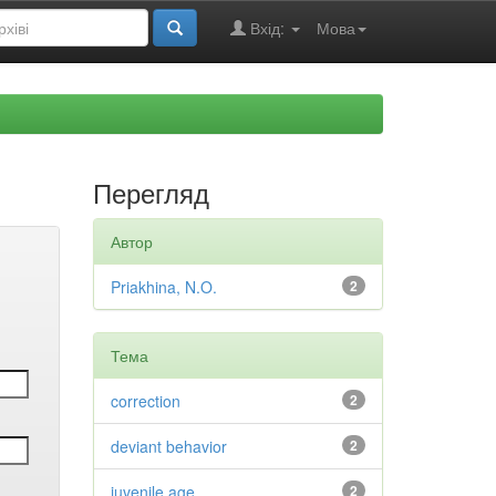
Вхід:
Мова
Перегляд
Автор
Priakhina, N.O.
2
Тема
correction
2
deviant behavior
2
juvenile age
2