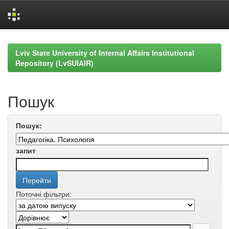
Skip
navigation
Lviv State University of Internal Affairs Institutional
Repository (LvSUIAIR)
Пошук
Пошук:
запит
Поточні фільтри: