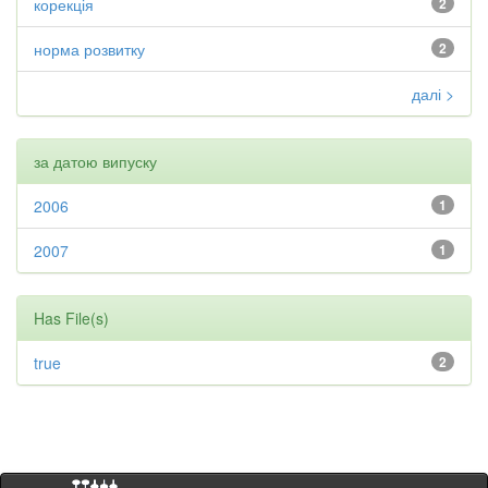
корекція
2
норма розвитку
2
далі >
за датою випуску
2006
1
2007
1
Has File(s)
true
2