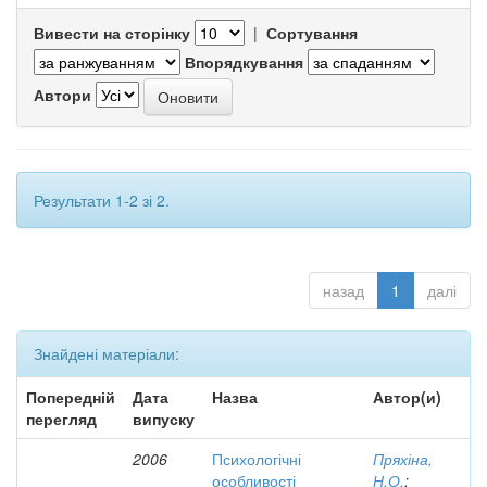
Вивести на сторінку
|
Сортування
Впорядкування
Автори
Результати 1-2 зі 2.
назад
1
далі
Знайдені матеріали:
Попередній
Дата
Назва
Автор(и)
перегляд
випуску
2006
Психологічні
Пряхіна,
особливості
Н.О.
;