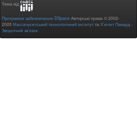
Тема від
Програмне забезпечення DSpace
Авторські права © 2002-
2005
Массачусетський технологічний інститут
та
Х’юлет Пакард
-
Зворотний зв’язок