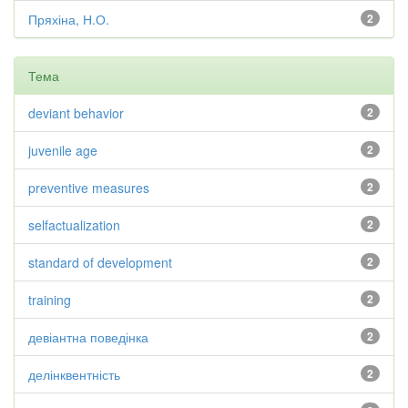
Пряхіна, Н.О.
2
Тема
deviant behavior
2
juvenile age
2
preventive measures
2
selfactualization
2
standard of development
2
training
2
девіантна поведінка
2
делінквентність
2