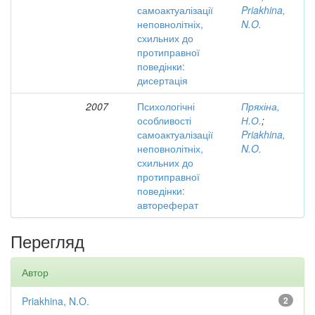
самоактуалізації
Priakhina,
неповнолітніх,
N.O.
схильних до
протиправної
поведінки:
дисертація
2007
Психологічні
Пряхіна,
особливості
Н.О.
;
самоактуалізації
Priakhina,
неповнолітніх,
N.O.
схильних до
протиправної
поведінки:
автореферат
Перегляд
Автор
Priakhina, N.O.
2