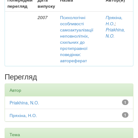
перегляд
випуску
2007
Психологічні
Пряхіна,
особливості
Н.О.
;
самоактуалізації
Priakhina,
неповнолітніх,
N.O.
схильних до
протиправної
поведінки:
автореферат
Перегляд
Автор
Priakhina, N.O.
1
Пряхіна, Н.О.
1
Тема