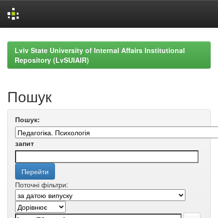
Skip
navigation
Lviv State University of Internal Affairs Institutional
Repository (LvSUIAIR)
Пошук
Пошук:
запит
Поточні фільтри: