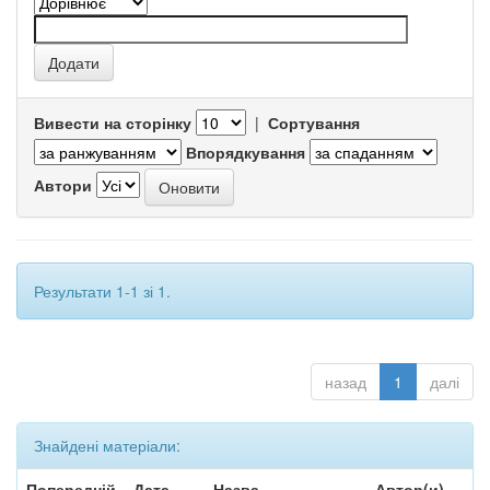
Вивести на сторінку
|
Сортування
Впорядкування
Автори
Результати 1-1 зі 1.
назад
1
далі
Знайдені матеріали:
Попередній
Дата
Назва
Автор(и)