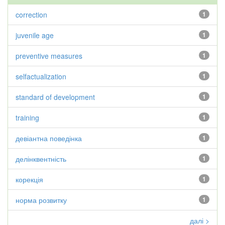
correction
1
juvenile age
1
preventive measures
1
selfactualization
1
standard of development
1
training
1
девіантна поведінка
1
делінквентність
1
корекція
1
норма розвитку
1
далі >