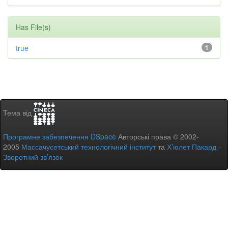
Has File(s)
true
1
Тема від
Програмне забезпечення DSpace
Авторські права © 2002-
2005
Массачусетський технологічний інститут
та
Х’юлет Пакард
-
Зворотний зв’язок